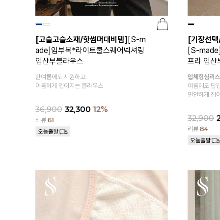
[고슬고슬소재/핫썸머대비템]
[S-m
[기장선택
ade]임부복*라이트쿨스퀘어넥셔링
[S-ma
임산부블라우스
프리 임산
한여름에도 시원하고
입체형심리스
여름하게 입어지는 블라우스
여름에도 답답
편안하게 잡아
36,900
32,300
12%
32,900
리뷰
61
리뷰
84