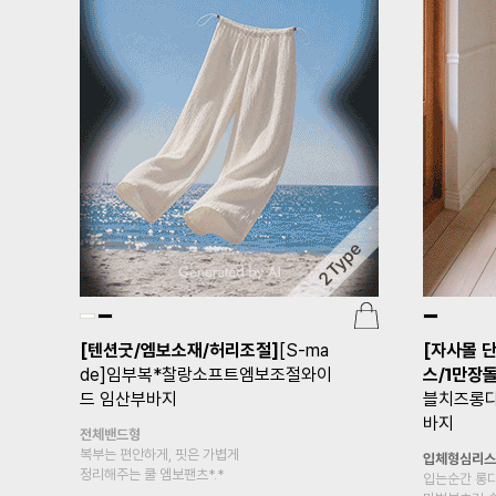
[텐션굿/엠보소재/허리조절]
[S-ma
[자사몰 
de]임부복*찰랑소프트엠보조절와이
스/1만장
드 임산부바지
블치즈롱다
바지
전체밴드형
복부는 편안하게, 핏은 가볍게
입체형심리스
정리해주는 쿨 엠보팬츠*.*
입는순간 롱다