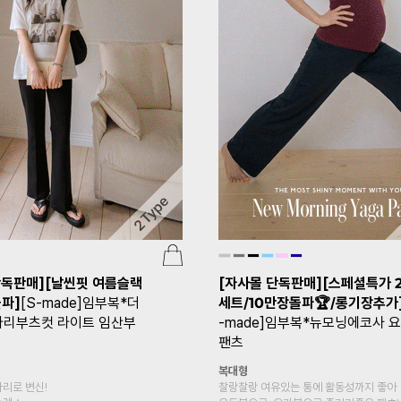
단독판매][날씬핏 여름슬랙
[자사몰 단독판매][스페셜특가 
돌파]
[S-made]임부복*더
세트/10만장돌파🏆/롱기장추가
리부츠컷 라이트 임산부
-made]임부복*뉴모닝에코사 
팬츠
복대형
리로 변신!
찰랑찰랑 여유있는 통에 활동성까지 좋아