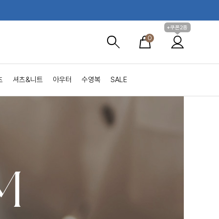
+쿠폰2종
0
츠
셔츠&니트
아우터
수영복
SALE