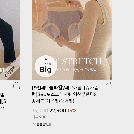
[9천세트돌파🏆/재구매템]
[슈가플
[무료배송
럼]360도스트레치핏 임산부팬티5
수템]
[슈
2종
종세트(기본핏/오버핏)
트(빅사이즈
]
[S
증소재)
요가
33,000
27,900
15%
리뷰
786
(55-66),(77
33,200
2
리뷰
9,353