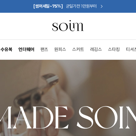
[썸머세일~75%]
균일가전 1만원부터
수유복
언더웨어
팬츠
원피스
스커트
레깅스
스타킹
티셔