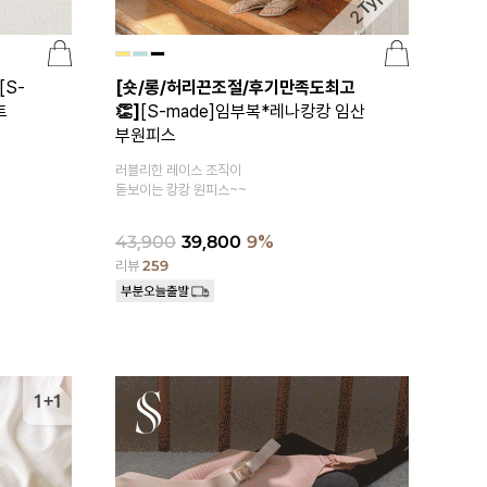
[S-
[숏/롱/허리끈조절/후기만족도최고
트
👏]
[S-made]임부복*레나캉캉 임산
부원피스
러블리한 레이스 조직이
돋보이는 캉캉 원피스~~
43,900
39,800
9%
리뷰
259