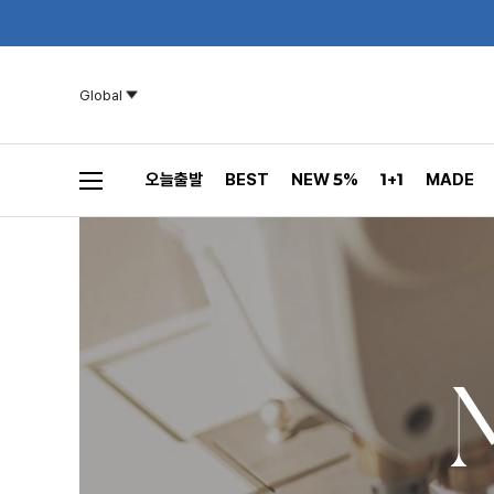
Global
오늘출발
BEST
NEW 5%
1+1
MADE