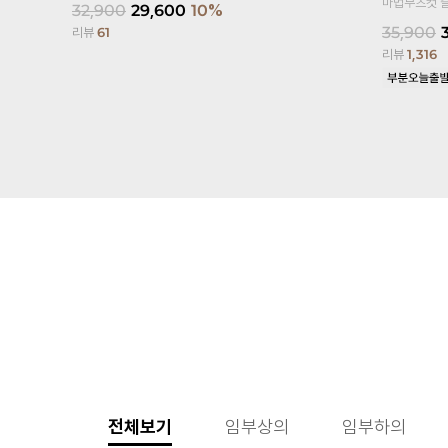
마법부츠컷 
32,900
29,600
10%
35,900
리뷰
61
리뷰
1,316
전체보기
임부상의
임부하의