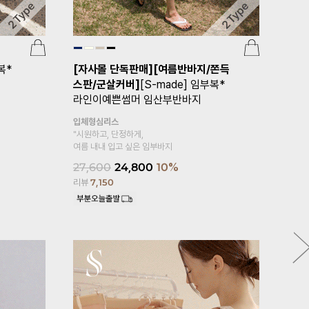
복*
[자사몰 단독판매][여름반바지/쫀득
[고슬고슬
스판/군살커버]
[S-made] 임부복*
ade]임
라인이예쁜썸머 임산부반바지
임산부블라
입체형심리스
한여름에도 시
"시원하고, 단정하게,
여름하게 입어
여름 내내 입고 싶은 임부바지
36,900
3
27,600
24,800
10%
리뷰
61
리뷰
7,150