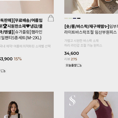
단독판매][무료배송/여름임
위🏆시원한소재💙냉감/쿨
[숏/롱/바스락/재구매템✨]
임부
아/텐셀]
[슈가플럼]햄라인
라이트바스락조절 임산부원피스
요일팬티5종세트(M-2XL)
가볍고 시원한 바스락 소재
허리 라인감 조절 가능 원피스
 국내 제작! 여름에 최적화된 소재별 선택
34,600
33,900
15%
리뷰
275