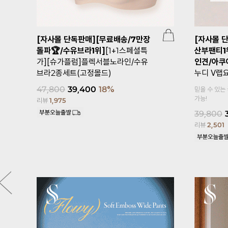
[자사몰 단독판매][무료배송/7만장
[자사몰 
돌파🏆/수유브라1위]
[1+1스페셜특
산부팬티1
가][슈가플럼]플렉서블노라인/수유
인견/아쿠
브라2종세트(고정몰드)
누디 V랩
47,800
39,400
18%
믿을 수 있는
가능!
리뷰
1,975
39,800
리뷰
2,501