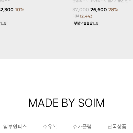
슬랙스~
운동복으로, 요가복으로 즐기기좋은 팬츠!
32,300
10%
37,000
26,600
28%
리뷰
12,443
MADE BY SOIM
임부원피스
수유복
슈가플럼
단독상품