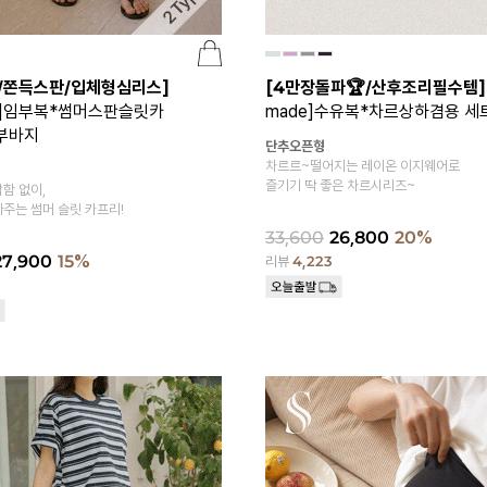
/쫀득스판/입체형심리스]
[4만장돌파🏆/산후조리필수템]
de]임부복*썸머스판슬릿카
made]수유복*차르상하겸용 세
부바지
단추오픈형
차르르~떨어지는 레이온 이지웨어로
즐기기 딱 좋은 차르시리즈~
함 없이,
주는 썸머 슬릿 카프리!
33,600
26,800
20%
27,900
15%
리뷰
4,223