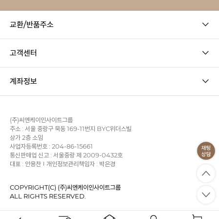
교환/반품주소
고객센터
계좌정보
(주)씨엔케이인사이트그룹
주소 : 서울 중랑구 묵동 169-11번지 BYC위더스빌
상가 2층 소임
사업자등록번호 : 204-86-15661
통신판매업 신고 : 서울중랑 제 2009-0432호
대표 : 안용찬
개인정보관리책임자 : 박은경
COPYRIGHT(C) (주)씨엔케이인사이트그룹
ALL RIGHTS RESERVED.
사업자정보확인
이용약관
개인정보처리방침
KB에스크로
PC 버전