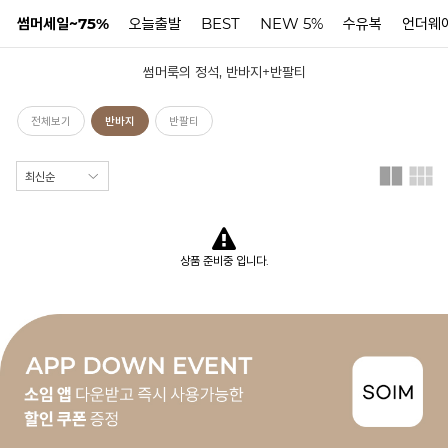
썸머세일~75%
오늘출발
BEST
NEW 5%
수유복
언더웨
썸머룩의 정석, 반바지+반팔티
N
전체보기
반바지
반팔티
상품 준비중 입니다.