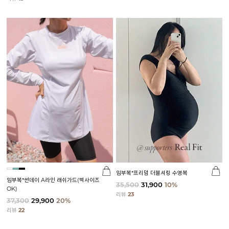
임부복*프리덤 더블셔링 수영복
임부복*썬데이 A라인 래쉬가드(빅사이즈
35,500
31,900
10%
OK)
리뷰
23
37,300
29,900
20%
리뷰
22