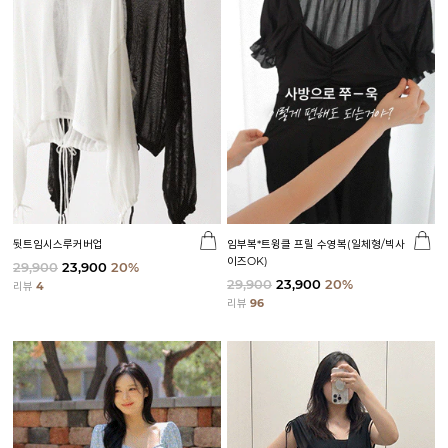
뒷트임시스루커버업
임부복*트윙클 프릴 수영복(일체형/빅사
이즈OK)
29,900
23,900
20%
29,900
23,900
20%
리뷰
4
리뷰
96