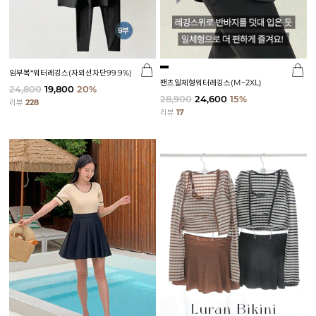
임부복*워터레깅스(자외선차단99.9%)
팬츠일체형워터레깅스(M~2XL)
24,800
19,800
20%
28,900
24,600
15%
리뷰
228
리뷰
17