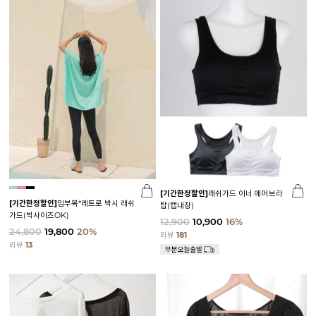
[기간한정할인]
래쉬가드 이너 에어브라
[기간한정할인]
임부복*레트로 박시 래쉬
탑(캡내장)
가드(빅사이즈OK)
12,900
10,900
16%
24,800
19,800
20%
리뷰
181
리뷰
13