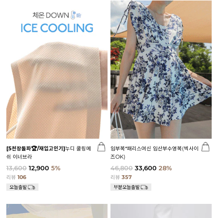
[5천장돌파🏆/재입고인기]
누디 쿨링메
임부복*패리스여신 임산부수영복(빅사이
쉬 이너브라
즈OK)
13,600
12,900
5%
46,800
33,600
28%
리뷰
106
리뷰
357