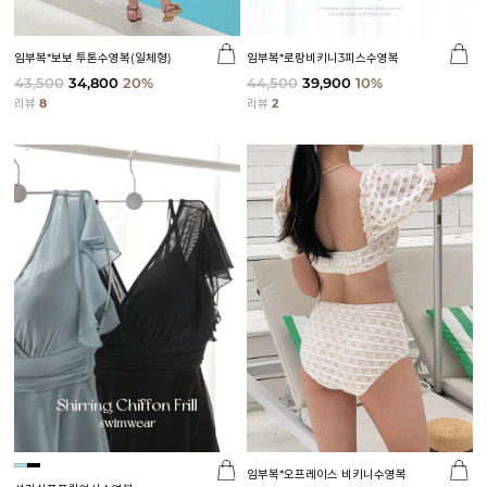
임부복*보보 투톤수영복(일체형)
임부복*로랑비키니3피스수영복
43,500
34,800
20%
44,500
39,900
10%
리뷰
8
리뷰
2
임부복*오프레이스 비키니수영복