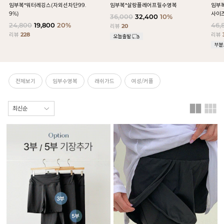
임부복*워터레깅스(자외선차단99.
임부복*살랑플레어프릴수영복
임부
9%)
사이즈
36,000
32,400
10%
24,800
19,800
20%
46,
리뷰
20
리뷰
228
리뷰
전체보기
임부수영복
래쉬가드
여성/커플