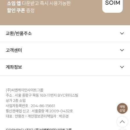
교환/반품주소
고객센터
계좌정보
(주)씨엔케이인사이트그룹
주소 : 서울 중랑구 묵동 169-11번지 BYC위더스빌
상가 2층 소임
사업자등록번호 : 204-86-15661
통신판매업 신고 : 서울중랑 제 2009-0432호
대표 : 안용찬
개인정보관리책임자 : 박은경
COPYRIGHT(C) (주)씨엔케이인사이트그룹