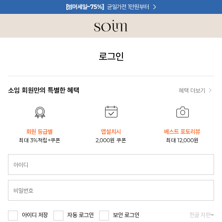
[썸머세일~75%]
균일가전 1만원부터
N
로그인
소임 회원만의 특별한 혜택
혜택 더보기
회원 등급별
앱설치시
베스트 포토리뷰
최대 3%적립+쿠폰
2,000원 쿠폰
최대 12,000원
한글 자판
아이디 저장
자동 로그인
보안 로그인