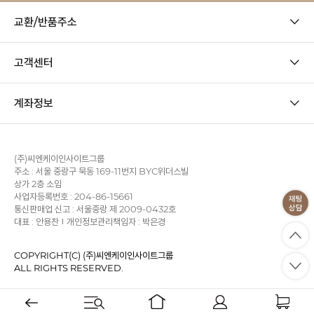
교환/반품주소
고객센터
계좌정보
(주)씨엔케이인사이트그룹
주소 : 서울 중랑구 묵동 169-11번지 BYC위더스빌
상가 2층 소임
사업자등록번호 : 204-86-15661
통신판매업 신고 : 서울중랑 제 2009-0432호
대표 : 안용찬
개인정보관리책임자 : 박은경
COPYRIGHT(C) (주)씨엔케이인사이트그룹
ALL RIGHTS RESERVED.
사업자정보확인
이용약관
개인정보처리방침
KB에스크로
PC 버전