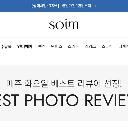
[썸머세일~75%]
균일가전 1만원부터
수유복
언더웨어
팬츠
원피스
스커트
레깅스
스타킹
티셔