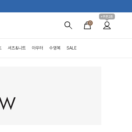
+쿠폰2종
0
츠
셔츠&니트
아우터
수영복
SALE