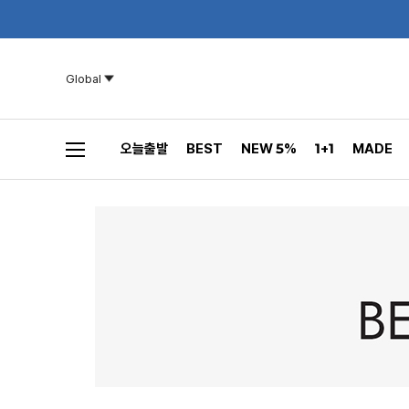
Global
오늘출발
BEST
NEW 5%
1+1
MADE