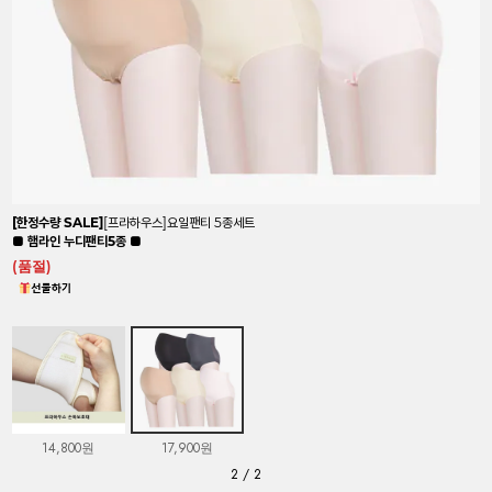
[한정수량 SALE]
[프라하우스]요일팬티 5종세트
■ 햄라인 누디팬티5종 ■
(품절)
14,800원
17,900원
2
/
2