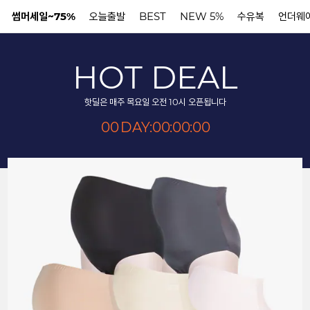
썸머세일~75%
오늘출발
BEST
NEW 5%
수유복
언더웨
HOT DEAL
N
핫딜은 매주 목요일 오전 10시 오픈됩니다
00
DAY:
00
:
00
:
00