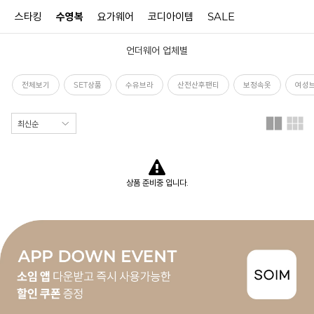
터
스타킹
수영복
요가웨어
코디아이템
SALE
언더웨어 업체별
N
전체보기
SET상품
수유브라
산전산후팬티
보정속옷
여성
상품 준비중 입니다.