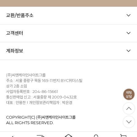
교환/반품주소
고객센터
계좌정보
(주)씨엔케이인사이트그룹
주소 : 서울 중랑구 묵동 169-11번지 BYC위더스빌
상가 2층 소임
사업자등록번호 : 204-86-15661
통신판매업 신고 : 서울중랑 제 2009-0432호
대표 : 안용찬
개인정보관리책임자 : 박은경
COPYRIGHT(C) (주)씨엔케이인사이트그룹
ALL RIGHTS RESERVED.
사업자정보확인
이용약관
개인정보처리방침
KB에스크로
PC 버전