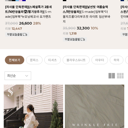
[자사몰 단독판매][스페셜특가 2종세
[자사몰 단독판매][날씬핏 여름슬랙
[자사
트/10만장돌파🏆/롱기장추가]
[S-m
스/1만장돌파]
[S-made]임부복*더
스판/
ade]임부복*뉴모닝에코사 요가팬츠
블치즈롱다리부츠컷 라이트 임산부바
인이
지
37,000
26,600
28%
27,
35,900
32,300
10%
리뷰
12,447
리뷰
리뷰
1,318
전체보기
원피스
티셔츠
블라우스&니트
아우터
하의