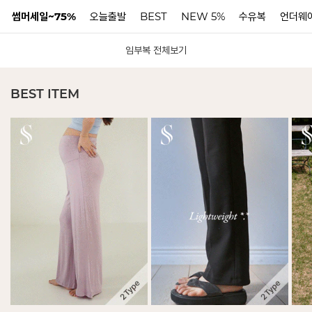
썸머세일~75%
오늘출발
BEST
NEW 5%
수유복
언더웨
임부복 전체보기
N
BEST ITEM