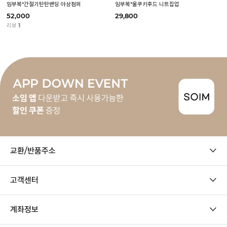
임부복*간절기탄탄밴딩 야상점퍼
임부복*울쿠키후드 니트집업
52,000
29,800
리뷰
1
교환/반품주소
고객센터
계좌정보