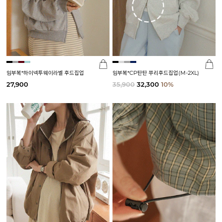
임부복*하이넥투웨이라벨 후드집업
임부복*CP탄탄 쭈리후드집업(M-2XL)
27,900
35,900
32,300
10%