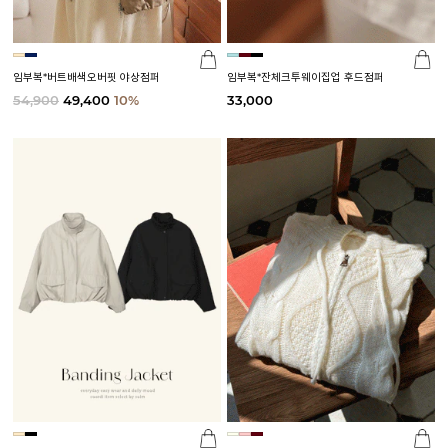
임부복*버트배색오버핏 야상점퍼
임부복*잔체크투웨이집업 후드점퍼
54,900
49,400
10%
33,000