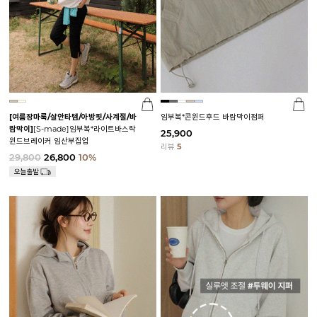
[여름장마룩/살안타템/아방핏/사계절/바
임부복*콘윈드후드 바람막이점퍼
람막이]
[S-made]임부복*라이트바스락
25,900
윈드브레이커 임산부집업
리뷰
5
29,800
26,800
10%