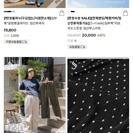
[1만장돌파✨/구김없는/시원한소재]
임부
[한정수량 SALE]
[전체밴딩/체형커버/임
복*살랑뽀글와이드 임산부바지
신전후착용가능]
[S-made]임부복*러브
자수스트링 임산부스커트
19,800
36,900
20,000
46%
리뷰
1,006
리뷰
4