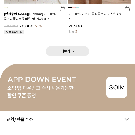
[한정수량 SALE]
[S-made]임부복*링
임부복*시어서커 쿨링클프리 임산부반바
클프리플라워콩버튼 임산부원피스
지
40,900
20,000
51%
26,900
리뷰
2
더보기
교환/반품주소