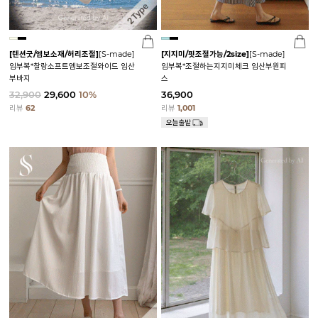
[텐션굿/엠보소재/허리조절]
[S-made]
[지지미/핏조절가능/2size]
[S-made]
임부복*찰랑소프트엠보조절와이드 임산
임부복*조절하는지지미체크 임산부원피
부바지
스
32,900
29,600
10%
36,900
리뷰
62
리뷰
1,001