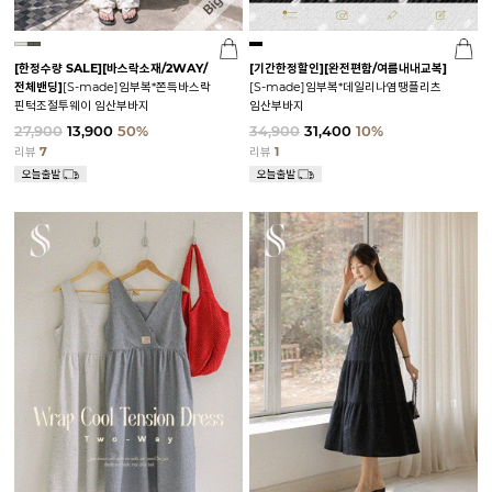
[한정수량 SALE]
[바스락소재/2WAY/
[기간한정할인]
[완전편함/여름내내교복]
전체밴딩]
[S-made]임부복*쫀득바스락
[S-made]임부복*데일리나염땡플리츠
핀턱조절투웨이 임산부바지
임산부바지
27,900
13,900
50%
34,900
31,400
10%
리뷰
7
리뷰
1