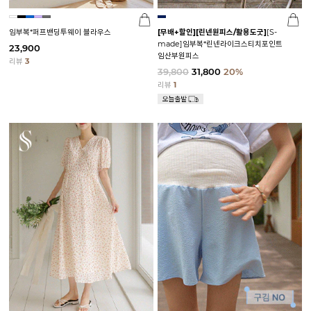
임부복*퍼프밴딩투웨이 블라우스
[무배+할인]
[린넨원피스/활용도굿]
[S-
made]임부복*린넨라이크스티치포인트
23,900
임산부원피스
리뷰
3
39,800
31,800
20%
리뷰
1