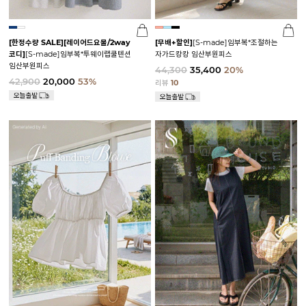
[한정수량 SALE]
[레이어드요물/2way
[무배+할인]
[S-made]임부복*조절하는
코디]
[S-made]임부복*투웨이랩쿨텐션
자가드캉캉 임산부원피스
임산부원피스
44,300
35,400
20%
42,900
20,000
53%
리뷰
10