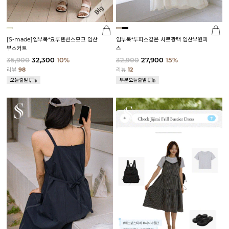
[S-made]임부복*요루텐션스모크 임산
임부복*투피스같은 차르광택 임산부원피
부스커트
스
35,900
32,300
10%
32,900
27,900
15%
리뷰
98
리뷰
12