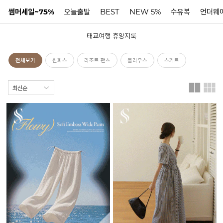
썸머세일~75%
오늘출발
BEST
NEW 5%
수유복
언더웨
태교여행 휴양지룩
N
전체보기
원피스
리조트 팬츠
블라우스
스커트