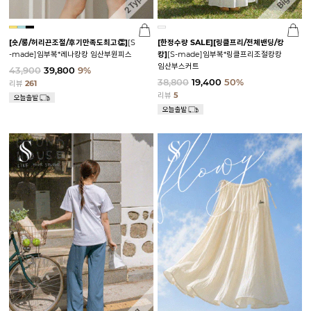
[숏/롱/허리끈조절/후기만족도최고👏]
[S
[한정수량 SALE]
[링클프리/전체밴딩/캉
-made]임부복*레나캉캉 임산부원피스
캉]
[S-made]임부복*링클프리조절캉캉
임산부스커트
43,900
39,800
9%
38,800
19,400
50%
리뷰
261
리뷰
5