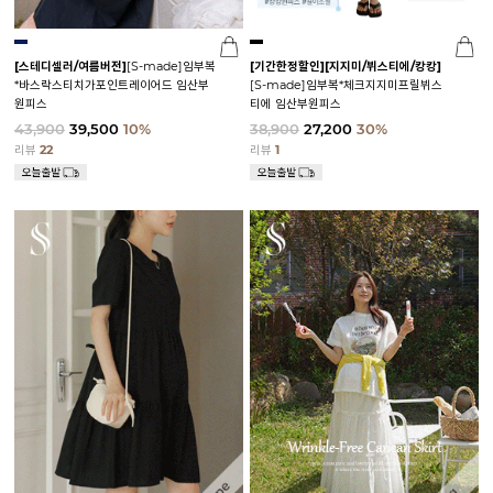
[스테디셀러/여름버전]
[S-made]임부복
[기간한정할인]
[지지미/뷔스티에/캉캉]
*바스락스티치가포인트레이어드 임산부
[S-made]임부복*체크지지미프릴뷔스
원피스
티에 임산부원피스
43,900
39,500
10%
38,900
27,200
30%
리뷰
22
리뷰
1