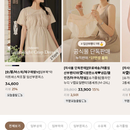
[자사몰 단독판매][무료배송/여름임
[자사
[숏/롱/바스락/재구매템✨]
임부복*라
산부팬티1위🏆시원한소재💙냉감/쿨
파🏆
이트바스락조절 임산부원피스
인견/아쿠아/텐셀]
[슈가플럼]햄라인
[슈
누디 V랩요일팬티5종세트(M-2XL)
2종세
34,600
리뷰
274
39,800
33,900
15%
47,
리뷰
2,501
리뷰
전체보기
임부상의
임부하의
임부원피스
수유복
슈가플럼