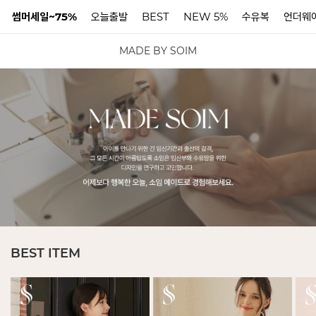
썸머세일~75%
오늘출발
BEST
NEW 5%
수유복
언더웨
MADE BY SOIM
N
BEST ITEM