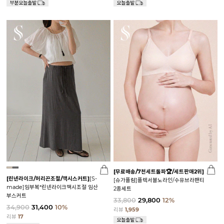
[무료배송/7천세트돌파🏆/세트판매2위]
[린넨라이크/허리끈조절/맥시스커트]
[S-
[슈가플럼]플렉서블노라인/수유브라팬티
made]임부복*린넨라이크맥시조절 임산
2종세트
부스커트
33,800
29,800
12%
34,900
31,400
10%
리뷰
1,959
리뷰
17