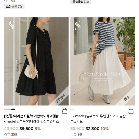
리뷰
83
[숏/롱/허리끈조절/후기만족도최고👏]
[S
[S-made]임부복*요루텐션스모크 임산
-made]임부복*레나캉캉 임산부원피스
부스커트
43,900
39,800
9%
35,900
32,300
10%
리뷰
259
리뷰
98