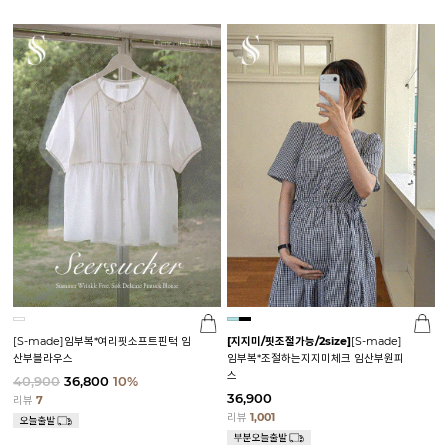
[S-made]임부복*여리핏소프트핀턱 임
[지지미/핏조절가능/2size]
[S-made]
산부블라우스
임부복*조절하는지지미체크 임산부원피
스
40,900
36,800
10%
36,900
리뷰
7
리뷰
1,001