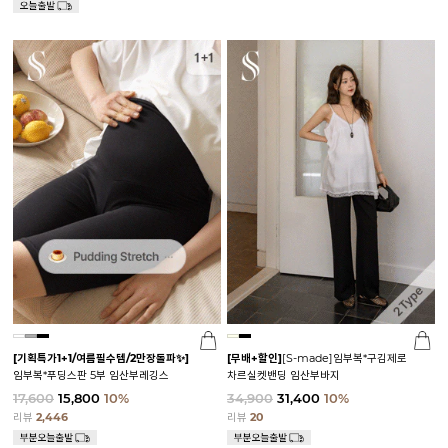
[기획특가1+1/여름필수템/2만장돌파✨]
[무배+할인]
[S-made]임부복*구김제로
임부복*푸딩스판 5부 임산부레깅스
차르실켓밴딩 임산부바지
17,600
15,800
10%
34,900
31,400
10%
리뷰
2,446
리뷰
20