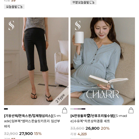
리뷰
59
[기장선택/쫀득스판/입체형심리스]
[S-m
[4만장돌파🏆/산후조리필수템]
[S-mad
ade]임부복*썸머스판슬릿카프리 임산부
e]수유복*차르상하겸용 세트
바지
33,600
26,800
20%
32,900
27,900
15%
리뷰
4,223