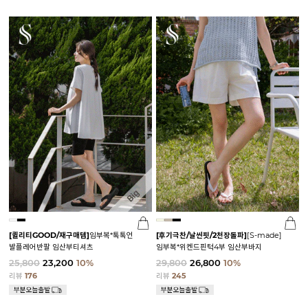
[퀼리티GOOD/재구매템]
임부복*톡톡언
[후기극찬/날씬핏/2천장돌파]
[S-made]
발플레어반팔 임산부티셔츠
임부복*위켄드핀턱4부 임산부바지
25,800
23,200
10%
29,800
26,800
10%
리뷰
176
리뷰
245