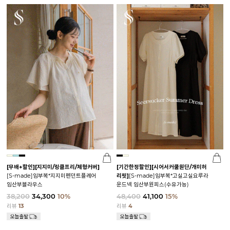
[무배+할인]
[지지미/링클프리/체형커버]
[기간한정할인]
[시어서커쿨원단/개미허
[S-made]임부복*지지미펜던트플레어
리핏]
[S-made]임부복*고실고실요루라
임산부블라우스
운드넥 임산부원피스(수유가능)
38,200
34,300
10%
48,400
41,100
15%
리뷰
13
리뷰
4