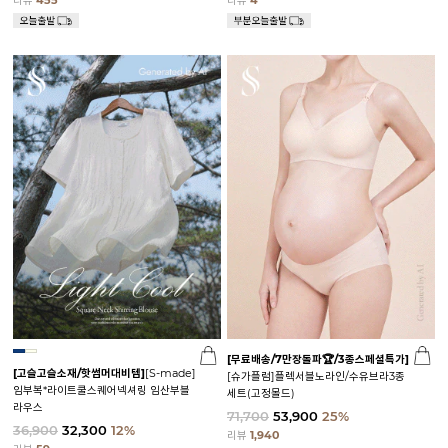
리뷰
455
리뷰
4
[무료배송/7만장돌파🏆/3종스페셜특가]
[고슬고슬소재/핫썸머대비템]
[S-made]
[슈가플럼]플렉서블노라인/수유브라3종
임부복*라이트쿨스퀘어넥셔링 임산부블
세트(고정몰드)
라우스
71,700
53,900
25%
36,900
32,300
12%
리뷰
1,940