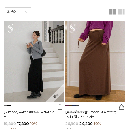
[S-made]임부복*심플롱롱 임산부스커
[짱편해/텐션굿]
[S-made]임부복*쭉쭉
트
맥시조절 임산부스커트
19,800
17,800
10%
26,900
24,200
10%