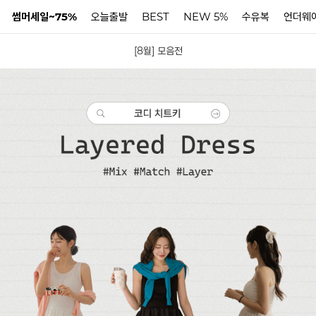
썸머세일~75%
오늘출발
BEST
NEW 5%
수유복
언더웨
[8월] 모음전
N