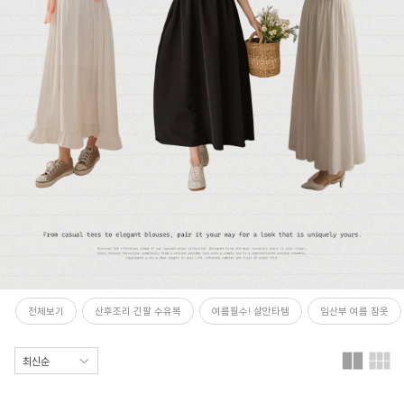
전체보기
산후조리 긴팔 수유복
여름필수! 살안타템
임산부 여름 잠옷