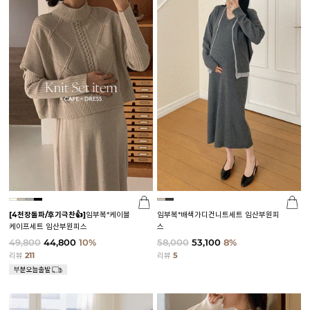
[4천장돌파/후기극찬👍]
임부복*케이블
임부복*배색가디건니트세트 임산부원피
케이프세트 임산부원피스
스
49,800
44,800
10%
58,000
53,100
8%
리뷰
211
리뷰
5