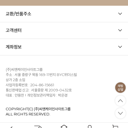
교환/반품주소
고객센터
계좌정보
(주)씨엔케이인사이트그룹
주소 : 서울 중랑구 묵동 169-11번지 BYC위더스빌
상가 2층 소임
사업자등록번호 : 204-86-15661
통신판매업 신고 : 서울중랑 제 2009-0432호
대표 : 안용찬
개인정보관리책임자 : 박은경
COPYRIGHT(C) (주)씨엔케이인사이트그룹
ALL RIGHTS RESERVED.
사업자정보확인
이용약관
개인정보처리방침
KB에스크로
PC 버전