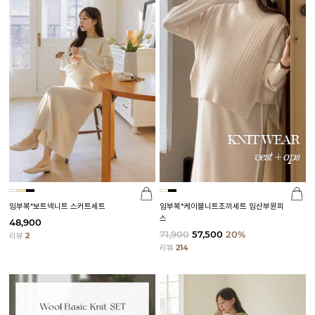
임부복*보트넥니트 스커트세트
임부복*케이블니트조끼세트 임산부원피
스
48,900
71,900
57,500
20%
리뷰
2
리뷰
214