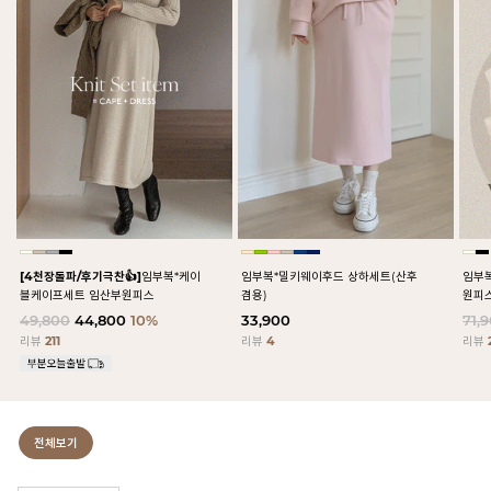
[4천장돌파/후기극찬👍]
임부복*케이
임부복*밀키웨이후드 상하세트(산후
임부
블케이프세트 임산부원피스
겸용)
원피
49,800
44,800
10%
33,900
71,
리뷰
211
리뷰
4
리뷰
전체보기