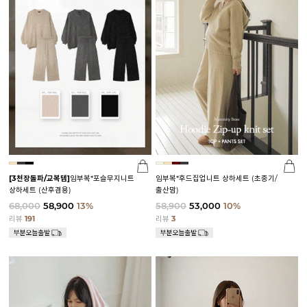
[3천장돌파/교복템]
임부복*포슬무지니트
임부복*후드집업니트 상하세트 (초중기/
상하세트 (산후겸용)
출산맘)
68,000
58,900
13%
58,900
53,000
10%
리뷰
191
리뷰
3