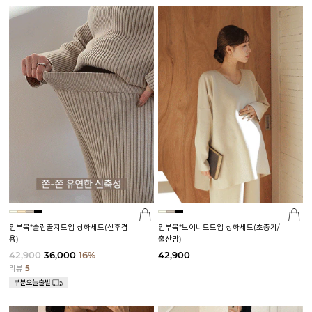
임부복*슬림골지트임 상하세트(산후겸
임부복*브이니트트임 상하세트(초중기/
용)
출산맘)
42,900
36,000
16%
42,900
리뷰
5