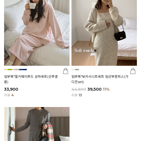
임부복*밀키웨이후드 상하세트(산후겸
임부복*보카시니트세트 임산부원피스(가
용)
디건set)
33,900
44,600
39,500
11%
리뷰
4
리뷰
13