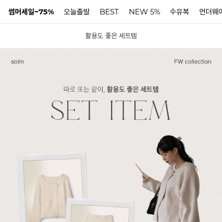
썸머세일~75%
오늘출발
BEST
NEW 5%
수유복
언더웨
활용도 좋은 세트템
N