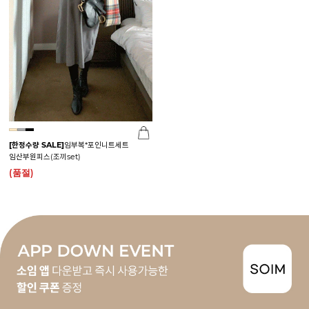
[한정수량 SALE]
임부복*포인니트세트
임산부원피스(조끼set)
(품절)