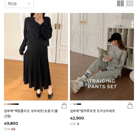
임부복*백합플리츠 상하세트(초중기/출
임부복*캥거루포켓 조거상하세트
산맘)
42,900
49,800
리뷰
8
리뷰
66