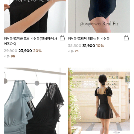
임부복*트윙클 프릴 수영복(일체형/빅사
임부복*프리덤 더블셔링 수영복
이즈OK)
35,500
31,900
10%
29,900
23,900
20%
리뷰
23
리뷰
96