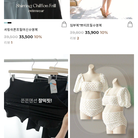
임부복*쁘띠프릴수영복
셔링쉬폰프릴여신수영복
39,800
35,900
10%
39,500
35,500
10%
리뷰
2
리뷰
1