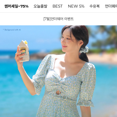
썸머세일~75%
오늘출발
BEST
NEW 5%
수유복
언더웨
[7월]언더웨어 이벤트
N