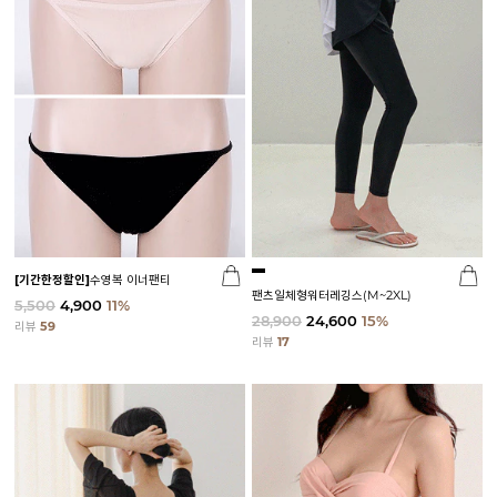
[기간한정할인]
수영복 이너팬티
팬츠일체형워터레깅스(M~2XL)
5,500
4,900
11%
28,900
24,600
15%
리뷰
59
리뷰
17