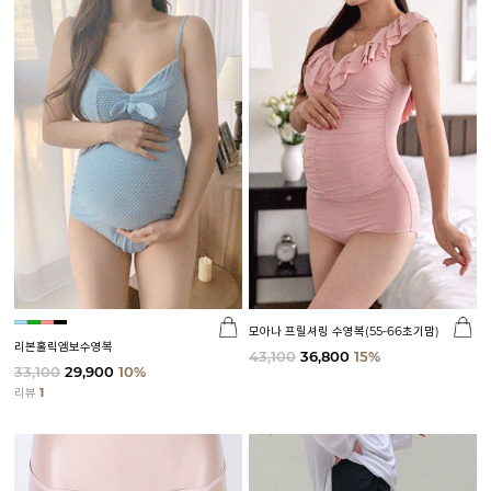
모아나 프릴셔링 수영복(55-66초기맘)
리본홀릭엠보수영복
43,100
36,800
15%
33,100
29,900
10%
리뷰
1