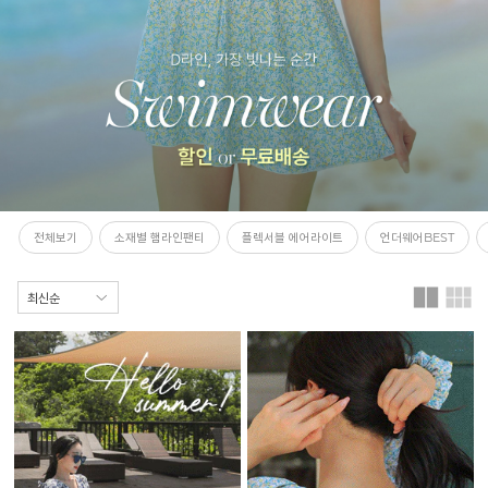
전체보기
소재별 햄라인팬티
플렉서블 에어라이트
언더웨어BEST