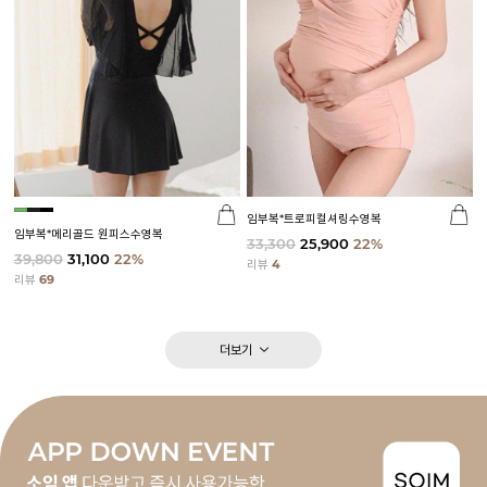
임부복*트로피컬셔링수영복
임부복*메리골드 원피스수영복
33,300
25,900
22%
39,800
31,100
22%
리뷰
4
리뷰
69
더보기