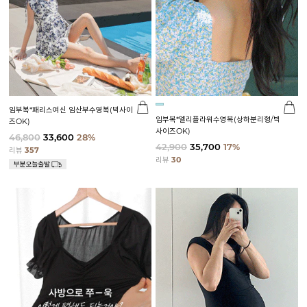
임부복*패리스여신 임산부수영복(빅사이
임부복*엘리플라워수영복(상하분리형/빅
즈OK)
사이즈OK)
46,800
33,600
28%
42,900
35,700
17%
리뷰
357
리뷰
30