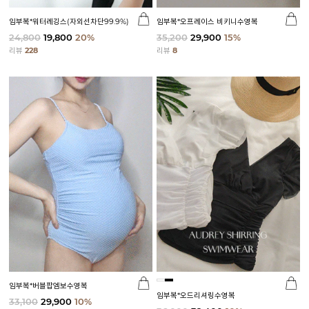
임부복*워터레깅스(자외선차단99.9%)
임부복*오프레이스 비키니수영복
24,800
19,800
20%
35,200
29,900
15%
리뷰
228
리뷰
8
임부복*버블팝엠보수영복
임부복*오드리셔링수영복
33,100
29,900
10%