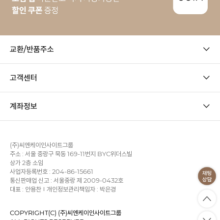
교환/반품주소
고객센터
계좌정보
(주)씨엔케이인사이트그룹
주소 : 서울 중랑구 묵동 169-11번지 BYC위더스빌
상가 2층 소임
사업자등록번호 : 204-86-15661
통신판매업 신고 : 서울중랑 제 2009-0432호
대표 : 안용찬
개인정보관리책임자 : 박은경
COPYRIGHT(C) (주)씨엔케이인사이트그룹