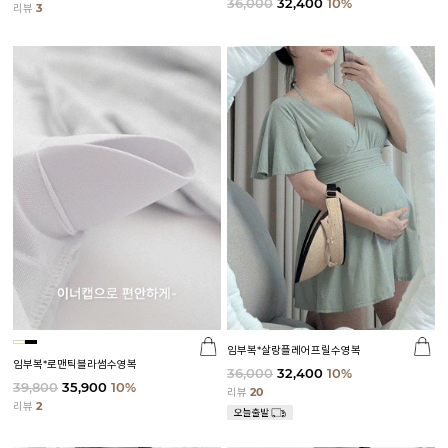
36,000
32,400
10%
리뷰
3
임부복*살랑플레어프릴수영복
임부복*로맨틱블라썸수영복
36,000
32,400
10%
39,800
35,900
10%
리뷰
20
리뷰
2