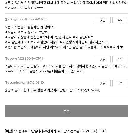
너무 귀찮아서 얼집 등원시키고 다시 방에 들어놔 누워있다 잠들어서 아이 얼집 하원시간전에
일어나서 아이 받았네요 ㅠㅠ
zzingoh0611 | 2019-03-18
댓글
삭제
모든 여자분들이 공감하실 것 같아요...
머리감기 너무 귀찮아요...ㅠ_ㅠ
머리감기 귀찮을때 꿀팁은 파우더 바르는건데 진짜 효과 짱입니다!!
아직 남편에게 이뻐보이고 싶은데 나중에 육아전쟁 시작하면 더 심해지겠죠...?
이런모습 보면서도 세상에서 제일 이쁘다고 해주는 남편 짱 :-) 나중에도 계속 이뻐해줘 ♥
dbswn1221 | 2019-03-19
댓글
삭제
귀찮아서 머리 5일 안감았....어요^^;; 요즘 밥도 하기 싫어서 컵라면이나 김밥으로 때우기도
하구요ㅜㅜ자꾸 배달음식 시키려는 나쁜손이 되고있어요~~
gouninana | 2019-03-19
댓글
삭제
출산후 몸조리할때 너무 힘들고 귀찮아서 남편이 밥도 먹여줬었네요 ^^;
목록
[마감]199번째수다.단발머리vs긴머리, 육아맘의 선택은?(~6/11까지) (148)