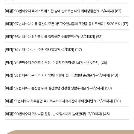
[마감]198번째수다.육아스트레스 한 방에 날려주는 나의 취미생활은?(~6/4까지) (63)
[마감]197번째수다.여름 출산의 모든 것! 고수언니들의 조언을 들려주세요(~5/28까지) (17)
[마감]196번째수다.임신중 나를 힐링해준 소울푸드는?(~5/21까지) (95)
[마감]195번째수다.나는 어떤 아내일까?(~5/1까지) (117)
[마감]194번째수다.아이의 잠투정, 어떻게 대처하셨나요?(~4/16까지) (26)
[마감]193번째수다.우리 아기가 '언제 이렇게 컸나' 싶었던 순간은?(~4/9까지) (48)
[마감]192번째수다.순산을 위해 실천했던 건강한 생활수칙은?(~4/2까지) (50)
[마감]191번째수다.하루동안 육아로부터의 자유시간이 주어진다면?(~3/26까지) (38)
[마감]190번째수다.귀차니즘 절정! 난 이렇게까지 늘어졌다!(~3/19까지) (46)