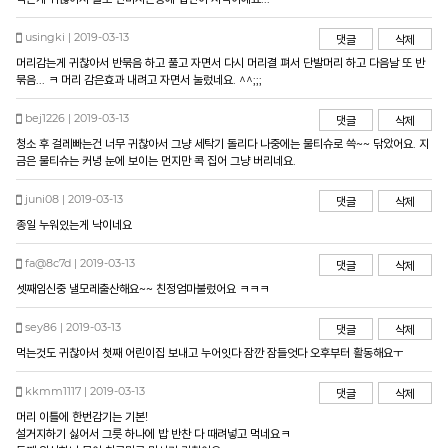
usingki | 2019-03-13
댓글
삭제
머리감는게 귀찮아서 반묶음 하고 풀고 자면서 다시 머리결 펴서 단발머리 하고 다음날 또 반
묶음... ㅋ 머리 감은효과 내려고 자면서 눌렀네요. ^^;;;
bej1226 | 2019-03-13
댓글
삭제
청소 후 걸레빠는건 너무 귀찮아서 그냥 세탁기 돌리다 나중에는 물티슈로 쓱~~ 닦았어요. 지
금은 물티슈는 커녕 눈에 보이는 먼지만 콕 집어 그냥 버리네요.
juni08 | 2019-03-13
댓글
삭제
종일 누워있는게 낙이네요
fa@8c7d | 2019-03-13
댓글
삭제
셋째임신중 낼모레출산해요~~ 친정엄마불렀어요 ㅋㅋㅋ
sey86 | 2019-03-13
댓글
삭제
먹는것도 귀찮아서 첫째 어린이집 보내고 누어잇다 잠깐 잠들엇다 오후부터 활동해요ㅜ
kkmm1117 | 2019-03-13
댓글
삭제
머리 이틀에 한번감기는 기본!
설거지하기 싫어서 그릇 하나에 밥 반찬 다 때려넣고 먹네요ㅋ