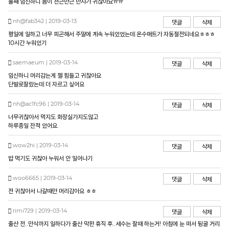
둘째 임신하니 몸이 천근만근 만사가 귀찮아요ㅠㅠ
nh@fab342 | 2019-03-13
댓글
삭제
평일에 일하고 너무 피곤해서 주말에 계속 누워있었는데 온수매트가 자동절전되네요ㅎㅎㅎ
10시간 누워있기
saemaeum | 2019-03-14
댓글
삭제
임신하니 머리감는게 젤 힘들고 귀찮아요
단발로잘랐는데 더 자르고 싶어요
nh@ac1fc96 | 2019-03-14
댓글
삭제
너무귀찮아서 먹지도 화장실가지도않고
하루종일 잔적 있어요.
wow2hi | 2019-03-14
댓글
삭제
밥 먹기도 귀찮아 누워서 안 일어나기
woo6665 | 2019-03-14
댓글
삭제
전 귀찮아서 나갈때만 머리감아요 ㅎㅎ
rimi729 | 2019-03-14
댓글
삭제
출산 전..만삭까지 일하다가 출산 막판 휴직 후..세수는 잘때 하는거! 아침에 눈 떠서 뒹굴 거리