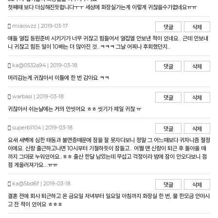
첫째때 보다 더심해진듯합니다ㅜㅜ 세상에 화장실가는게 이렇게 귀찮을수가없네요ㅠㅠ
miaowzz | 2019-03-17
댓글
삭제
애들 얼집 등원준비 시키기가 너무 귀찮고 힘들어서 얼집엘 안보낸 적이 있네요.. 근데 안보내
니 귀찮고 힘든 일이 10배는 더 많아진 것..ㅋㅋㅋ 그날 어찌나 후회했던지..
ka@0532a94 | 2019-03-18
댓글
삭제
머리감는게.귀찮아서 이틀에 한 번 감아요 ㅋㅋ
warbasi | 2019-03-18
댓글
삭제
귀찮아서 쉬는날에는 거의 안씻어요 ㅎㅎ 씻기가 제일 귀찮 ㅠ
superb1104 | 2019-03-18
댓글
삭제
요새 새벽에 심한 태동과 불면증때문에 잠을 잘 못자다보니 정말 그 어느때보다 귀차니즘 절정
이에요. 신랑 출근하고나면 10시부터 기절하듯이 잠들고.. 어쩔 땐 신랑이 퇴근 후 돌아올 때
까지 그대로 누워있어요..ㅎㅎ 출산 한달 남았는데 무섭고 걱정이라 밤에 잠이 안오다보니 점
점 게을러져가요...ㅠㅠ
ka@5bd6f | 2019-03-18
댓글
삭제
결혼 전에 회사 퇴근하고 온 금요일 저녁부터 일요일 아침까지 화장실 한 번, 물 한모금 안마시
고 잔 적이 있어요 ㅎㅎㅎ