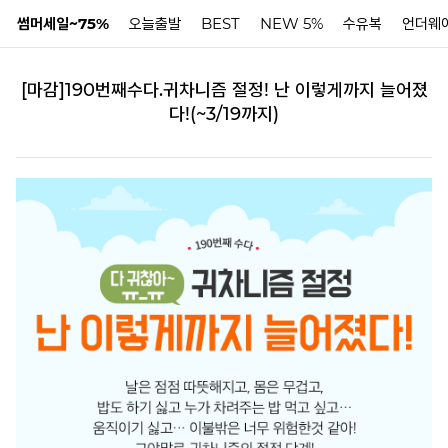
썸머세일~75%
오늘출발
BEST
NEW 5%
수유복
언더웨
[마감]190번째수다.귀차니즘 절정! 난 이렇게까지 늘어졌
N
다!(~3/19까지)