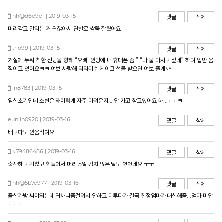
nh@d6e9ef | 2019-03-15
댓글
삭제
머리감고 말리는 거 귀찮아서 단발로 싹뚝 잘랐어요
trio99 | 2019-03-15
댓글
삭제
거실에 누워 착한 신랑을 향해 “오빠, 안방에 내 휴대폰 좀!” “나 물 마시고 싶네” 하며 입만 움
직이고 있어요ㅋㅋ 여보 사랑해 티라미수 케이크 선물 받으면 여보 줄게^^
in8783 | 2019-03-15
댓글
삭제
임신초기인데 소변은 왜이렇게 자주 마려운지... 안 가고 참고있어요 하...ㅜㅜㅋ
eunjin0920 | 2019-03-16
댓글
삭제
배고파도 안움직여요
k79486486 | 2019-03-16
댓글
삭제
출산하고 귀찮고 힘들어서 머리 5일 감지 않은 날도 있었네요 ㅜㅜ
nh@5b7e977 | 2019-03-16
댓글
삭제
출산가방 싸야되는데 귀차니즘걸려서 안하고 미루다가 결국 친정엄마가 대신해줌. .엄마 미안
ㅋㅋㅋ