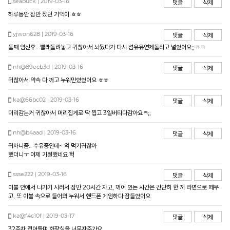
seabuck | 2019-03-16
댓글
삭제
하루동안 잠만 잤던 기억이 ㅎㅎ
yjwon628 | 2019-03-16
댓글
삭제
둘째 임신후...빨래돌려놓고 귀찮아서 놔뒀다가 다시 섬유유연제돌리고 널었어요;;ㅋㅋ
nh@89ecb3d | 2019-03-16
댓글
삭제
귀찮아서 약속 다 깨고 누워만있었어요 ㅎㅎ
ka@66bc02 | 2019-03-16
댓글
삭제
머리감는거 귀찮아서 머리집게로 딱 찝고 3일버티다감아요ㅋ;;
nh@b4aad | 2019-03-16
댓글
삭제
귀차니즘.. 수유중인데~ 약 먹기귀찮아
했더니ㅜ 어제 기절했네요 헉
ssse222 | 2019-03-16
댓글
삭제
이불 안에서 나가기 시러서 잠만 20시간 자고, 깨어 있는 시간은 간단히 한 끼 라면으로 떼우
고, 또 이불 속으로 들어와 누워서 핸드폰 게임하다 잠들었어요.
ka@f4c10f | 2019-03-17
댓글
삭제
32주차 접어들며 화장실을 너무자주가요