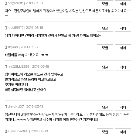
nh@ca8b | 2019-03-18
댓글
삭제
저요~ 전업주부인데 밥하기 귀찮아서 햇반이랑 사먹는 반찬으로 때운지 7개월 되어가네요~~
ㅠ
kkk89917 | 2019-03-18
댓글
삭제
애기 태어나면 긴머리 사치일거 같아서 단발로 확 치구! 파마도 했어요~
shyaki | 2019-03-18
댓글
삭제
배달어플 vvip가 됐어요...ㅠ.ㅠ
nh@5bb8289 | 2019-03-18
댓글
삭제
침대싸이드에 리모콘 핸드폰 간식 옆에두고
발가락으로 채널 돌리며 먹고자고보고
씻기도 귀찮고 헴...
화장실갈때만 일어나고 있어요
dmdkd07 | 2019-03-18
댓글
삭제
임신하니까 3끼챙겨먹는거랑 씻는게 제일귀차니즘이예요ㅜㅜ 혼자인데도 몸이 점점 더 무거
워지니...ㅋㅋㅋ 누워만있고 세수며 샤워를 이틀 안하는건 기본이네요
eunsun4860 | 2019-03-18
댓글
삭제