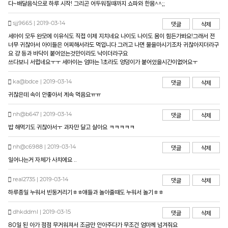
다~배달음식으로 하루 시작! 그리곤 어두워질때까지 쇼파와 한몸^^;;
sjj9665 | 2019-03-14
댓글
삭제
세아이 모두 완모에 이유식도 직접 이제 지치네요 나이도 나이도 몸이 힘든가봐요!그래서 전
너무 귀찮아서 아이들은 어찌해서라도 먹입니다 그러고 나면 물을마시기조차 귀찮아지더라구
요 걍 등과 바닥이 붙어있는것만이라도 낙이더라구요
쓰다보니 서럽네요ㅜㅜ 세아이는 엄마는 1초라도 엉덩이가 붙어있을시간이없어요ㅜ
ka@bdce | 2019-03-14
댓글
삭제
귀찮은데 속이 안좋아서 계속 먹음요ㅠㅠ
nh@b647 | 2019-03-14
댓글
삭제
밥 해먹기도 귀찮아서ㅜ 과자만 달고 살아요 ㅋㅋㅋㅋㅋ
nh@c6988 | 2019-03-14
댓글
삭제
일어나는거 자체가 사치에요 ..
real2735 | 2019-03-14
댓글
삭제
하루종일 누워서 빈둥거리기ㅎㅎ애들과 놀아줄때도 누워서 놀기ㅎㅎ
dhkddml | 2019-03-15
댓글
삭제
80일 된 아가 점점 무거워져서 조금만 안아주다가 무조건 엄마께 넘겨줘요