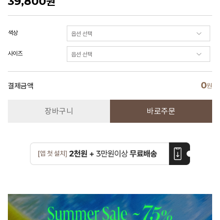
39,800
원
색상
사이즈
0
결제금액
원
장바구니
바로주문