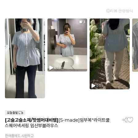
[고슬고슬소재/핫썸머대비템]
[S-made]임부복*라이트쿨
스퀘어넥셔링 임산부블라우스
한여름에도 시원하고