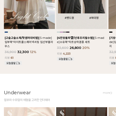
[고슬고슬소재/핫썸머대비템]
[S-made]
[4만장돌파🏆/산후조리필수템]
[S-mad
[기
임부복*라이트쿨스퀘어넥셔링 임산부블라
e]수유복*차르상하겸용 세트
de
우스
지
33,600
26,800
20%
36,900
32,300
12%
32,
리뷰
4,223
리뷰
61
리뷰
Underwear
more
임부와 수유맘의 체형을 고려한 언더웨어