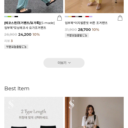
[에코스판/조거팬츠/요가룩]
[S-made]
임부복*이지벌룬핏 버튼 조거팬츠
임부복*모닝에코사 요가조거팬츠
31,900
28,700
10%
26,900
24,200
10%
리뷰
3
더보기
Best Item