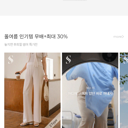
올여름 인기템 무배+최대 30%
more
놓치면 후회할 썸머 특가전