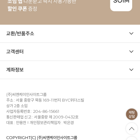
교환/반품주소
고객센터
계좌정보
(주)씨엔케이인사이트그룹
주소 : 서울 중랑구 묵동 169-11번지 BYC위더스빌
상가 2층 소임
사업자등록번호 : 204-86-15661
통신판매업 신고 : 서울중랑 제 2009-0432호
대표 : 안용찬
개인정보관리책임자 : 박은경
COPYRIGHT(C) (주)씨엔케이인사이트그룹