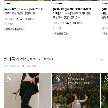
[무배+할인]
[S-made]임부복*구김
[무배+할인]
[지지미/링클프리/체형
[무배
제로차르실켓밴딩 임산부바지
커버]
[S-made]임부복*지지미펜던
벼움]
트플레어 임산부블라우스
멜빵
34,900
31,400
10%
38,200
34,300
10%
39,
리뷰
20
리뷰
13
리뷰
썸머룩의 정석, 반바지+반팔티
more
어떤 날씨에도 가볍고 쾌적하게