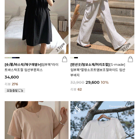
[숏/롱/바스락/재구매템✨]
임부복*라이
[텐션굿/엠보소재/허리조절]
[S-made]
트바스락조절 임산부원피스
임부복*찰랑소프트엠보조절와이드 임산
부바지
34,600
32,900
29,600
10%
리뷰
276
리뷰
62