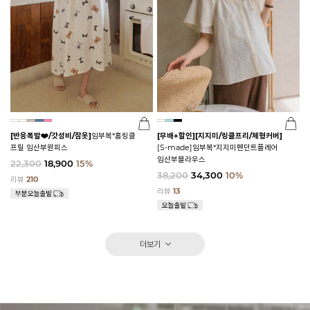
[반응폭발❤️/갓성비/잠옷]
임부복*홈링클
[무배+할인]
[지지미/링클프리/체형커버]
프릴 임산부원피스
[S-made]임부복*지지미펜던트플레어
임산부블라우스
22,300
18,900
15%
38,200
34,300
10%
리뷰
210
리뷰
13
더보기