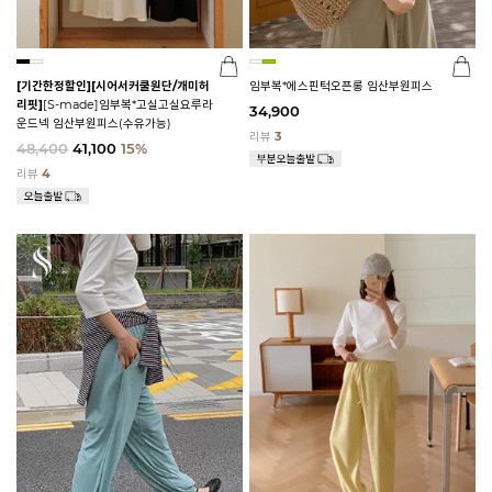
[기간한정할인]
[시어서커쿨원단/개미허
임부복*에스핀턱오픈롱 임산부원피스
리핏]
[S-made]임부복*고실고실요루라
34,900
운드넥 임산부원피스(수유가능)
리뷰
3
48,400
41,100
15%
리뷰
4