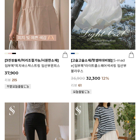
[3천장돌파/허리조절가능/시원한소재]
[고슬고슬소재/핫썸머대비템]
[S-mad
임부복*피치바스락스트링 임산부원피스
e]임부복*라이트쿨스퀘어넥셔링 임산부
블라우스
37,900
36,900
32,300
12%
리뷰
215
리뷰
61