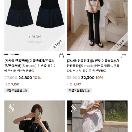
[자사몰 단독판매][여름반바지/쫀득스
[자사몰 단독판매][날씬핏 여름슬랙스/1
판/군살커버]
[S-made] 임부복*라인이
만장돌파]
[S-made]임부복*더블치즈롱
예쁜썸머 임산부반바지
다리부츠컷 라이트 임산부바지
27,600
24,800
10%
35,900
32,300
10%
리뷰
7,150
리뷰
1,317