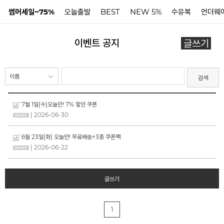
썸머세일~75%
오늘출발
BEST
NEW 5%
수유복
언더웨
이벤트 공지
글쓰기
N
검색
7월 1일(수)오늘만! 7% 할인 쿠폰
| 2026-06-30
6월 23일(화) 오늘만! 무료배송+3종 쿠폰팩
| 2026-06-22
글쓰기
1