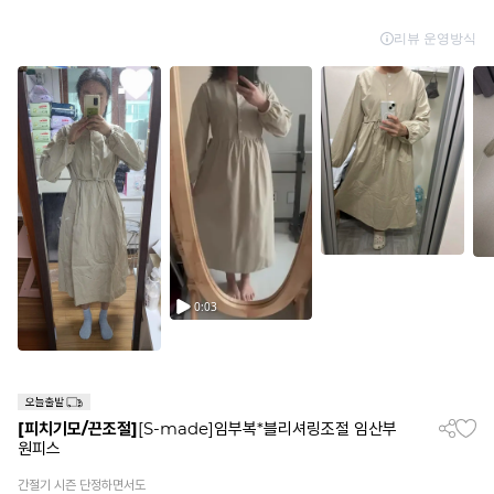
[피치기모/끈조절]
[S-made]임부복*블리셔링조절 임산부
원피스
간절기 시즌 단정하면서도