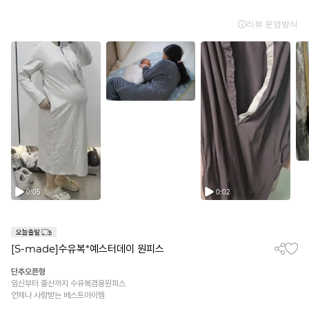
[S-made]수유복*예스터데이 원피스
단추오픈형
임신부터 출산까지 수유복겸용원피스
언제나 사랑받는 베스트아이템