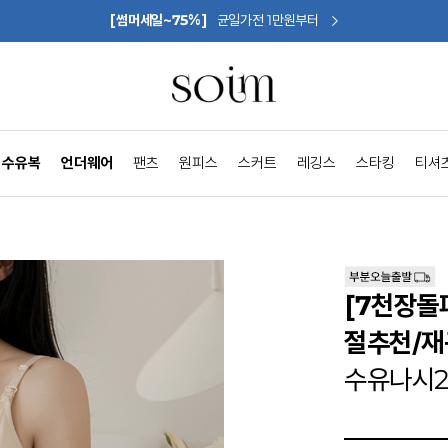
[썸머세일~75%]
균일가전 1만원부터
수유복
언더웨어
팬츠
원피스
스커트
레깅스
스타킹
티셔
[7천장돌
절추천/재
수유나시2