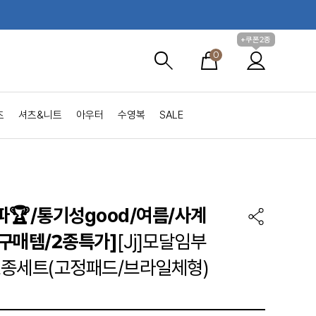
+쿠폰2종
0
츠
셔츠&니트
아우터
수영복
SALE
파🏆/통기성good/여름/사계
구매템/2종특가]
[Jj]모달임부
종세트(고정패드/브라일체형)