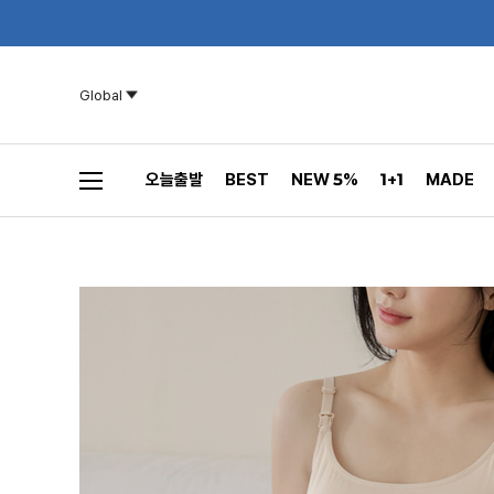
Global
오늘출발
BEST
NEW 5%
1+1
MADE