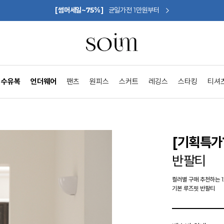
[썸머세일~75%]
균일가전 1만원부터
수유복
언더웨어
팬츠
원피스
스커트
레깅스
스타킹
티셔
[기획특가1
반팔티
컬러별 구매 추천하는 
기본 루즈핏 반팔티