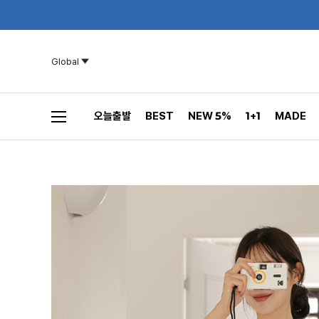
Global
오늘출발
BEST
NEW 5%
1+1
MADE