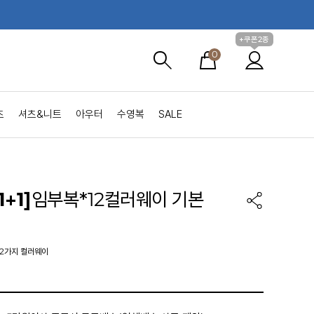
+쿠폰2종
0
츠
셔츠&니트
아우터
수영복
SALE
+1]
임부복*12컬러웨이 기본
12가지 컬러웨이