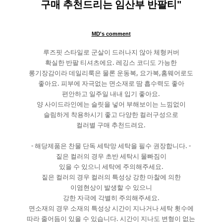
구매 추천드리는 임산부 반팔티"
MD's comment
루즈핏 스타일로 군살이 드러나지 않아 체형커버
확실한 반팔 티셔츠에요. 레깅스 코디도 가능한
롱기장감이라 데일리룩은 물론 운동복, 요가복,홈웨어로도
좋아요. 피부에 자극없는 면소재로 땀 흡수력도 좋아
편안하고 일주일 내내 입기 좋아요.
양 사이드라인에는 슬릿을 넣어 부해보이는 느낌없이
슬림하게 착용하시기 좋고 다양한 컬러구성으로
컬러별 구매 추천드려요.
- 해당제품은 찬물 단독 세탁망 세탁을 필수 권장합니다. -
짙은 컬러의 경우 초반 세탁시 물빠짐이
있을 수 있으니 세탁에 주의해주세요.
짙은 컬러의 경우 컬러의 특성상 강한 마찰에 의한
이염현상이 발생할 수 있으니
강한 자극에 각별히 주의해주세요.
면소재의 경우 소재의 특성상 시간이 지나거나 세탁 횟수에
따라 줄어듬이 있을 수 있습니다. 시간이 지나도 변형이 없는