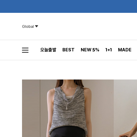
Global
오늘출발
BEST
NEW 5%
1+1
MADE