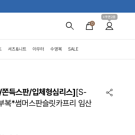
+쿠폰2종
0
츠
셔츠&니트
아우터
수영복
SALE
/쫀득스판/입체형심리스]
[S-
임부복*썸머스판슬릿카프리 임산