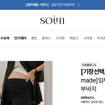
[썸머세일~75%]
균일가전 1만원부터
수유복
언더웨어
팬츠
원피스
스커트
레깅스
스타킹
티셔
[기장선택
made]
부바지
입체형심리스
여름에도 답답함 없이,