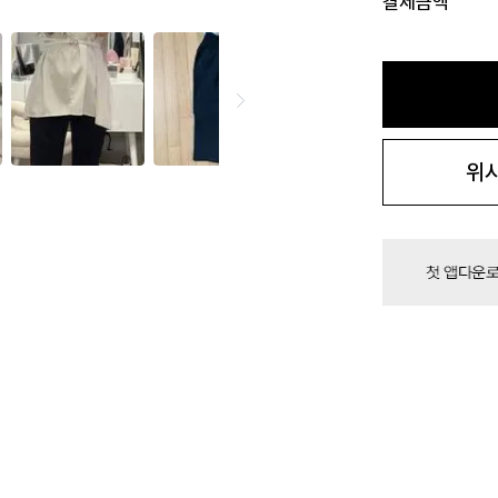
결제금액
위