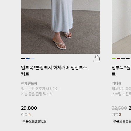
[pJ]프리미엄심리스 임산부레깅스(v
er.5부)
광택
[기획특가 
부 임산부
24,000
18,800
22%
복대형
리뷰
95
엣이
봄, 여름 착
커트
10부 레깅스
19,800
1
리뷰
13,329