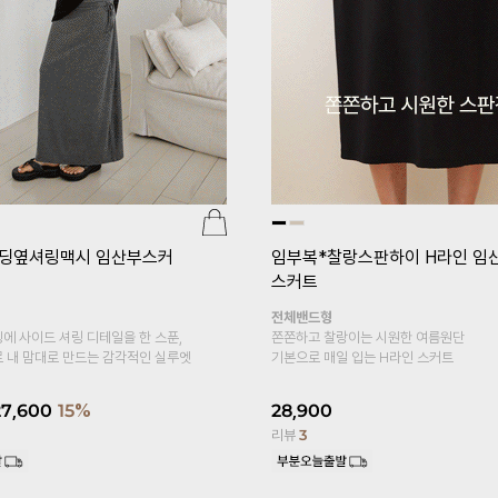
1+1]
임부복*푸딩스판 10
[홀릭텐션/코트나/2기장/임부레
레깅스
스]
[S-made]임부복*2TYPE
텐션코트나 임산부레깅스
용하기 좋은 레이온 소재의
두겹복대형
~
S,M,L사이즈
쫀득한 텐션감에 반할듯 *.*
5부 7부 기장감으로 선택해요!
7,800
10%
13,500
리뷰
4