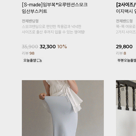
트
[기획특가1+1/여름필수템/2만장돌
[기획특가1
파✨]
임부복*푸딩스판 5부 임산부레
링터치냉장
깅스
두겹복대
시원한 쿨링
복대형
냉장고 소재~
부드러우면서 가볍게 입어보아요~
15,800
17,600
15,800
10%
리뷰
458
리뷰
2,446