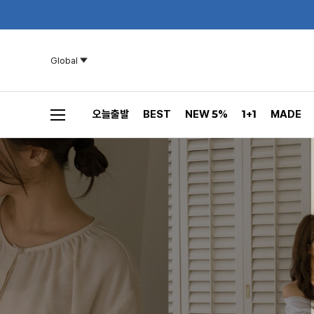
Global
오늘출발
BEST
NEW 5%
1+1
MADE