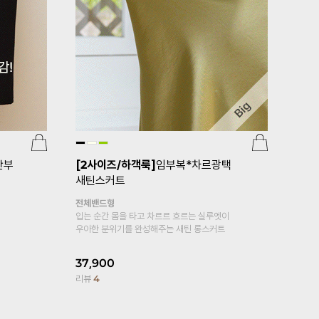
[기획특가 1+1]
임부복*플레어5부 임
임부복*심
산부속바지
깅
귀여움에 편안
홀릭
복대형
부들부들 차르르 레이온 소재로
15,900
피부에 자극없는 바디감~
리뷰
10
15,900
14,900
6%
리뷰
1,425