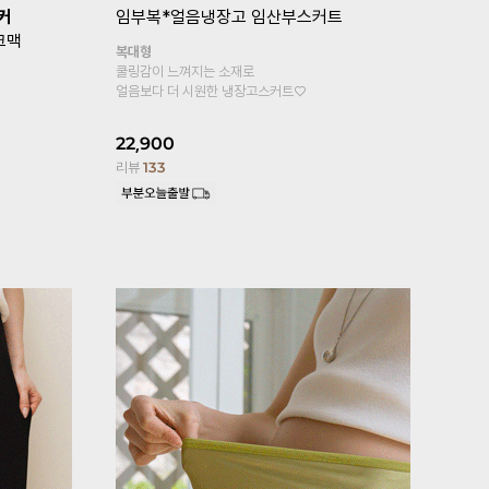
복*
[기획특가 1+1]
임부복*뉴컴포트 임
[퀼리티GO
산부레깅스
톡언발플레
기타형
힙까지 가려지
원피스, 롱티안에 속바지로 입으세요
페미닌한 무드
4부기장 추가!
25,800
2
13,900
리뷰
176
리뷰
6,100