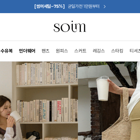
[썸머세일~75%]
균일가전 1만원부터
수유복
언더웨어
팬츠
원피스
스커트
레깅스
스타킹
티셔