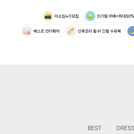
미소임4기모집
인기템 무배+최대30
베스트 언더웨어
산후조리 필수! 긴팔 수유복
BEST
DRES