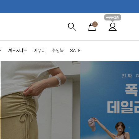
+쿠폰2종
0
츠
셔츠&니트
아우터
수영복
SALE