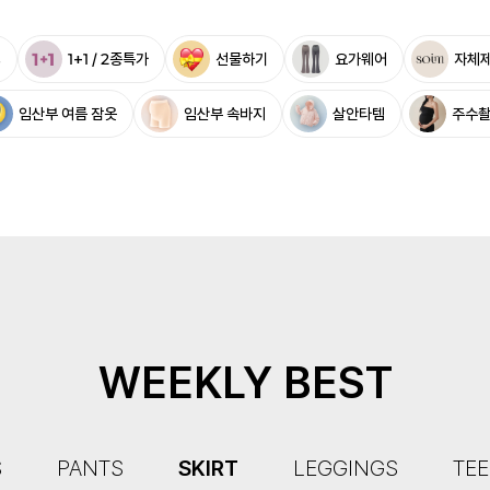
%
1+1 / 2종특가
선물하기
요가웨어
자체
임산부 여름 잠옷
임산부 속바지
살안타템
주수
WEEKLY BEST
S
PANTS
SKIRT
LEGGINGS
TEE