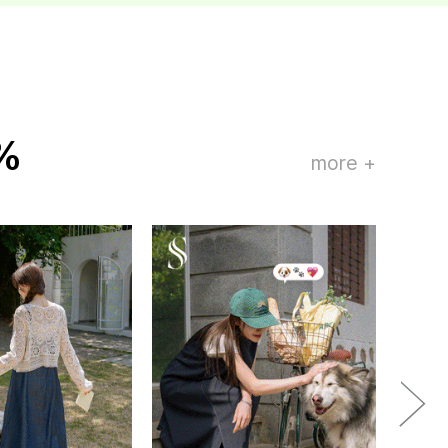
%
more +