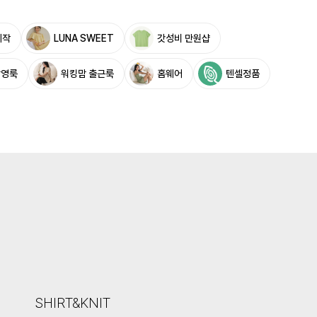
제작
LUNA SWEET
갓성비 만원샵
촬영룩
워킹맘 출근룩
홈웨어
텐셀정품
SHIRT&KNIT