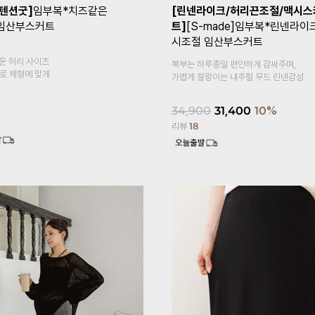
+1]
[Coolity]임부복*쿨
[1만장돌파✨/기획특가 1+1]
임부
고5부 임산부레깅스
말림방지3부 임산부속바지
복대형
감이 느껴지는
속바지 안에 이너 속바지,
홈웨어로 활용도 높은 3부 속바지예요~
18,900
14,900
21%
리뷰
620