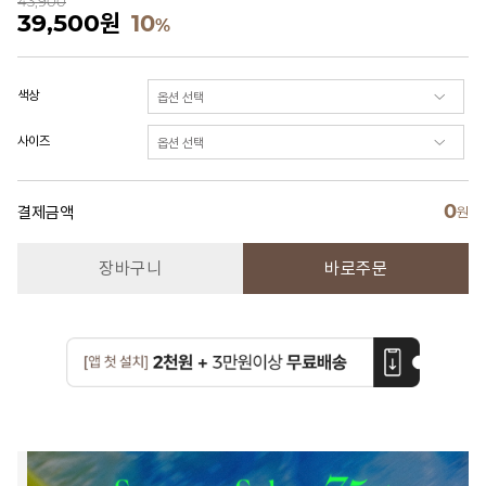
43,900
39,500
원
10
%
색상
사이즈
0
결제금액
원
장바구니
바로주문