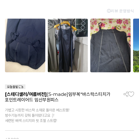
[스테디셀러/여름버전]
[S-made]임부복*바스락스티치가
포인트레이어드 임산부원피스
가볍고 시원한 바스락 소재로 돌아온 베스트템!
방수기능까지 갖춰 돌아왔다고요 :)!
세련된 배색 스티치와 핏 조절 스트랩!