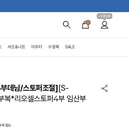
+쿠폰2종
0
츠
셔츠&니트
아우터
수영복
SALE
4부데님/스토퍼조절]
[S-
임부복*리오셀스토퍼4부 임산부
하게 입는