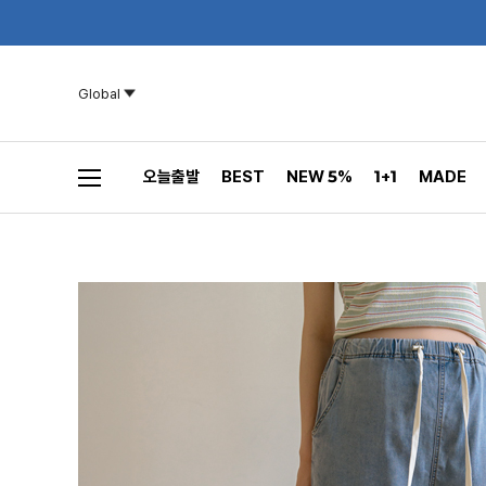
Global
오늘출발
BEST
NEW 5%
1+1
MADE