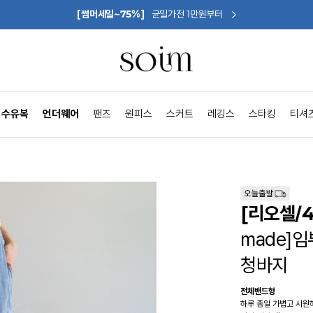
[썸머세일~75%]
균일가전 1만원부터
수유복
언더웨어
팬츠
원피스
스커트
레깅스
스타킹
티셔
[리오셀/
made]
청바지
전체밴드형
하루 종일 가볍고 시원