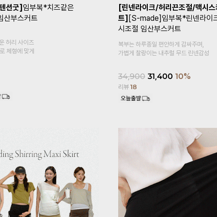
+1]
[Coolity]임부복*쿨
[1만장돌파✨/기획특가 1+1]
임부
고5부 임산부레깅스
말림방지3부 임산부속바지
복대형
감이 느껴지는
속바지 안에 이너 속바지,
홈웨어로 활용도 높은 3부 속바지예요~
18,900
14,900
21%
리뷰
620