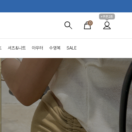
+쿠폰2종
0
츠
셔츠&니트
아우터
수영복
SALE