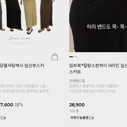
리미엄심리스 임산부레깅스(v
[홀릭텐션/코트나/2기장/임부레
스]
[S-made]임부복*2TYPE
텐션코트나 임산부레깅스
18,800
22%
두겹복대형
쫀득한 텐션감에 반할듯 *.*
5부 7부 기장감으로 선택해요!
13,500
리뷰
4