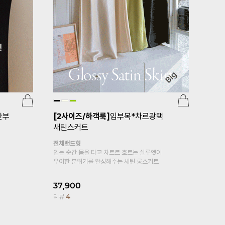
[기획특가 1+1]
임부복*플레어5부 임
임부복*심
산부속바지
깅
귀여움에 편안
홀릭
복대형
부들부들 차르르 레이온 소재로
15,900
피부에 자극없는 바디감~
리뷰
10
15,900
14,900
6%
리뷰
1,425