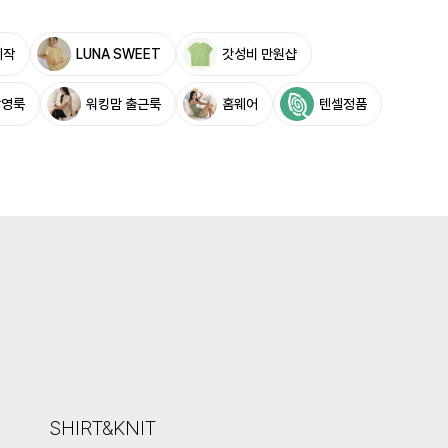
제작
LUNA SWEET
갓성비 만원샵
촬영룩
워킹맘 출근룩
홈웨어
텐셀정품
SHIRT&KNIT