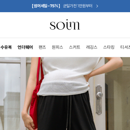
[썸머세일~75%]
균일가전 1만원부터
수유복
언더웨어
팬츠
원피스
스커트
레깅스
스타킹
티셔