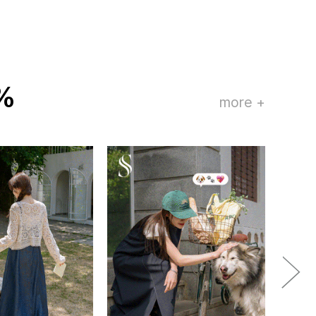
%
more +