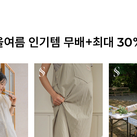
올여름 인기템 무배+최대 30