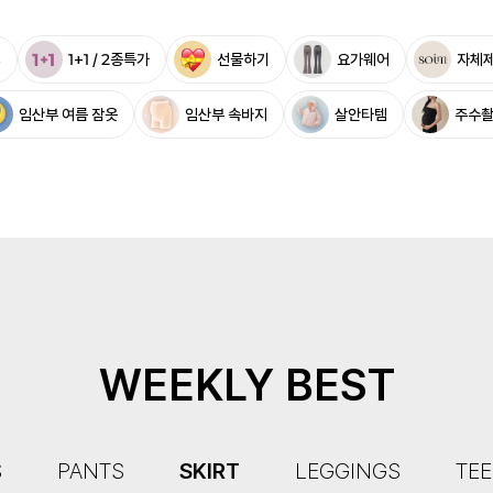
%
1+1 / 2종특가
선물하기
요가웨어
자체
임산부 여름 잠옷
임산부 속바지
살안타템
주수
WEEKLY BEST
S
PANTS
SKIRT
LEGGINGS
TEE