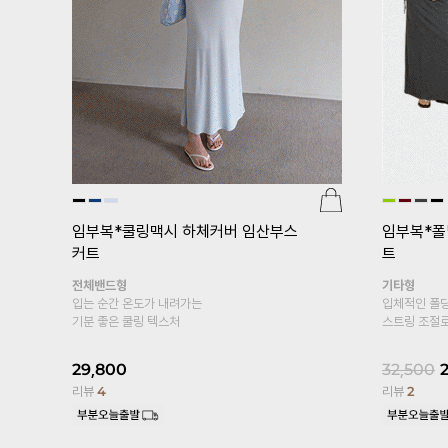
[pJ]프
er.5부)
광택
[기획특가 1+1]
임부복*뉴컴포트 임
산부레깅스
24,000
기타형
리뷰
95
엣이
원피스, 롱티안에 속바지로 입으세요
커트
4부기장 추가!
13,900
리뷰
6,100