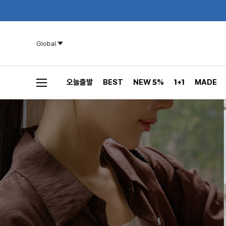
Global
오늘출발
BEST
NEW 5%
1+1
MADE