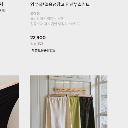
복*
[기획특가 1+1]
임부복*푸딩스판 10
[퀼리티GO
부 임산부레깅스
톡언발플레
복대형
힙까지 가려지
봄, 여름 착용하기 좋은 레이온 소재의
페미닌한 무드
10부 레깅스~
S,M,L사이즈
25,800
2
19,800
17,800
10%
리뷰
176
리뷰
13,329