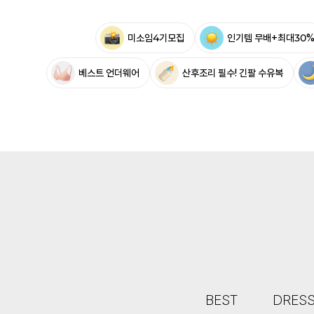
미소임4기모집
인기템 무배+최대30
베스트 언더웨어
산후조리 필수! 긴팔 수유복
BEST
DRES