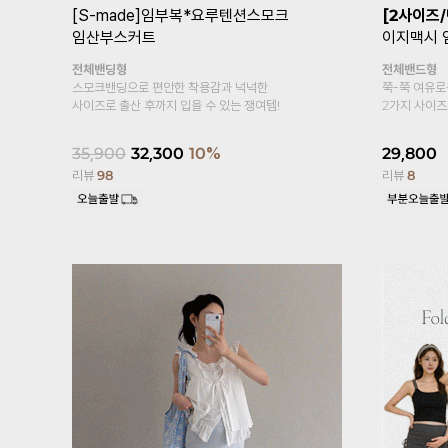
트
[기획특가1+1/여름필수템/2만장돌
[기획특가1
파✨]
임부복*푸딩스판 5부 임산부레
링터치냉장
깅스
두겹복대
시원한 쿨링
복대형
냉장고 소재~
부드러우면서 가볍게 입어보아요~
15,800
17,600
15,800
10%
리뷰
458
리뷰
2,446