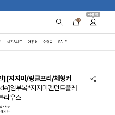
+쿠폰2종
0
츠
셔츠&니트
아우터
수영복
SALE
인]
[지지미/링클프리/체형커
made]임부복*지지미펜던트플레
블라우스
 텍스처로
게 *.*