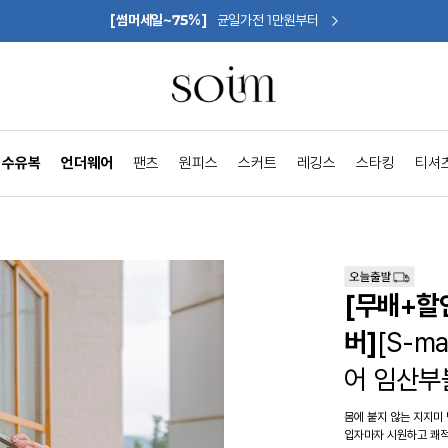
[썸머세일~75%]
균일가전 1만원부터
수유복
언더웨어
팬츠
원피스
스커트
레깅스
스타킹
티셔
[무배+할
버]
[S-
어 임산부
몸에 붙지 않는 지지미
입자마자 시원하고 쾌적하