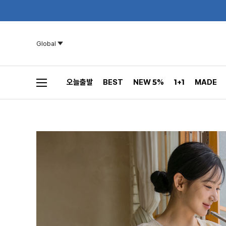
Global
오늘출발
BEST
NEW 5%
1+1
MADE