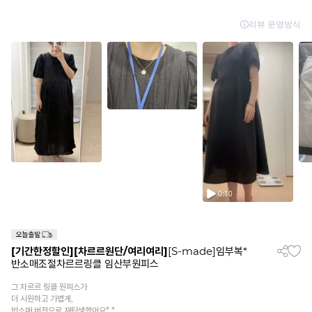
[기간한정할인]
[차르르원단/여리여리]
[S-made]임부복*
반소매조절차르르링클 임산부원피스
그 차르르 링클 원피스가
더 시원하고 가볍게,
반소매 버전으로 재탄생했어요*.*