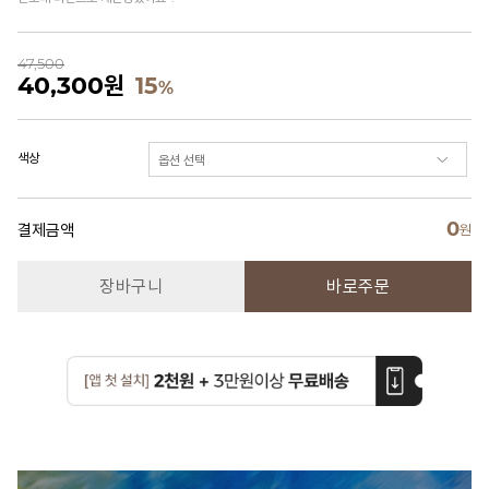
47,500
40,300
원
15
%
색상
0
결제금액
원
장바구니
바로주문