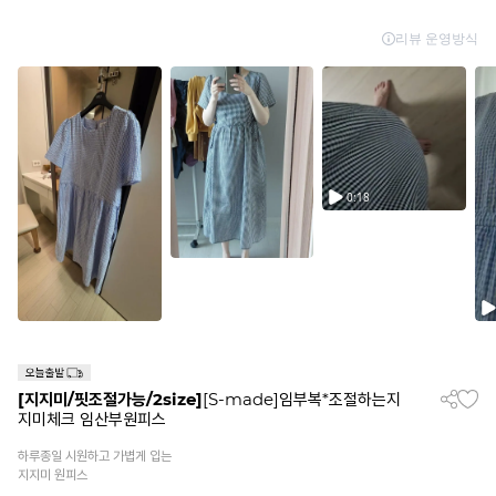
[지지미/핏조절가능/2size]
[S-made]임부복*조절하는지
지미체크 임산부원피스
하루종일 시원하고 가볍게 입는
지지미 원피스