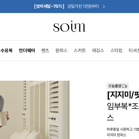
[썸머세일~75%]
균일가전 1만원부터
수유복
언더웨어
팬츠
원피스
스커트
레깅스
스타킹
티셔
[지지미/핏
임부복*
스
하루종일 시원하고 가
지지미 원피스