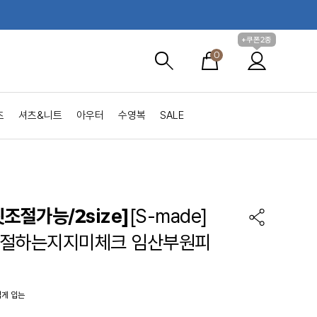
+쿠폰2종
0
츠
셔츠&니트
아우터
수영복
SALE
조절가능/2size]
[S-made]
조절하는지지미체크 임산부원피
볍게 입는