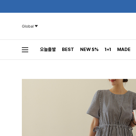
Global
오늘출발
BEST
NEW 5%
1+1
MADE