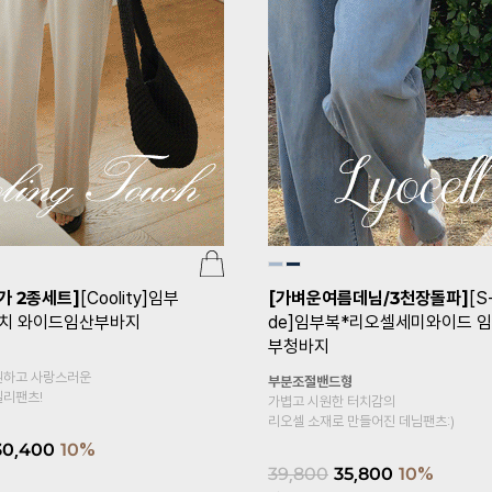
딩옆셔링맥시 임산부스커
임부복*찰랑스판하이 H라인 임
스커트
전체밴드형
에 사이드 셔링 디테일을 한 스푼,
쫀쫀하고 찰랑이는 시원한 여름원단
 내 맘대로 만드는 감각적인 실루엣
기본으로 매일 입는 H라인 스커트
27,600
15%
28,900
리뷰