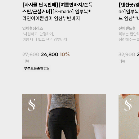
2종
[S-made]임부복*요루텐션스모크
[2사이즈
]
[S
임산부스커트
이지맥시 
요가
전체밴딩형
전체밴드형
스모크밴딩으로 편안한 착용감과 넉넉한
쭉-쭉 여유로
사이즈로 출산 후까지 입을 수 있는 쟁여템!
2가지 사이즈
아
!
35,900
32,300
10%
29,800
리뷰
리뷰