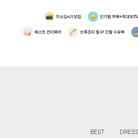
미소임4기모집
인기템 무배+최대30
베스트 언더웨어
산후조리 필수! 긴팔 수유복
BEST
DRES