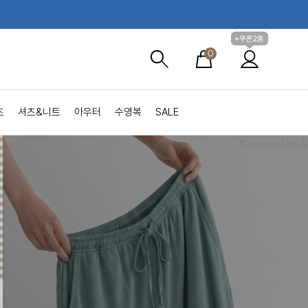
+쿠폰2종
0
츠
셔츠&니트
아우터
수영복
SALE