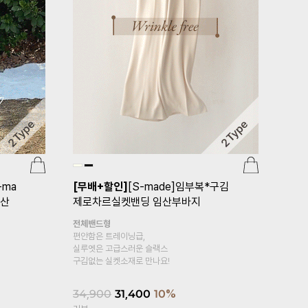
산부
[2사이즈/하객룩]
임부복*차르광택
[기획특가 1
새틴스커트
부 임산부
전체밴드형
복대형
입는 순간 몸을 타고 차르르 흐르는 실루엣이
봄, 여름 착용
우아한 분위기를 완성해주는 새틴 롱스커트
10부 레깅스~
37,900
19,800
1
리뷰
리뷰