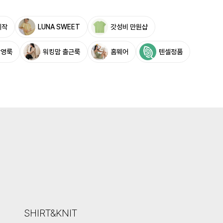
제작
LUNA SWEET
갓성비 만원샵
촬영룩
워킹맘 출근룩
홈웨어
텐셀정품
SHIRT&KNIT