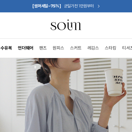
[썸머세일~75%]
균일가전 1만원부터
수유복
언더웨어
팬츠
원피스
스커트
레깅스
스타킹
티셔