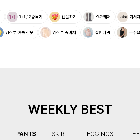
%
1+1 / 2종특가
선물하기
요가웨어
자체
임산부 여름 잠옷
임산부 속바지
살안타템
주수
WEEKLY BEST
S
PANTS
SKIRT
LEGGINGS
TEE