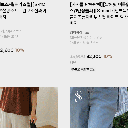
/텐션굿]
임부복*치즈같은
[린넨라이크/허리끈조절/맥시스
임산부스커트
트]
[S-made]임부복*린넨라이
시조절 임산부스커트
운 허리 사이즈
복부는 하루종일 편안하게 감싸주며,
로 체형에 맞게
가볍게 찰랑이는 내추럴 무드 린넨감성
34,900
31,400
10%
리뷰