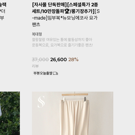
커
임부복*얼음냉장고 임산부스커트
[기획특가1
크맥
파✨]
임부복
복대형
깅스
쿨링감이 느껴지는 소재로
얼음보다 더 시원한 냉장고스커트♡
복대형
부드러우면서 
22,900
리뷰
17,600
1
리뷰