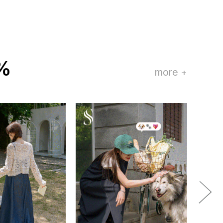
%
more +