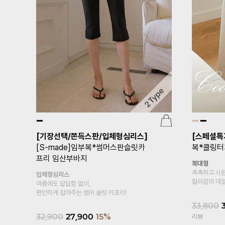
임부복*쿨링맥시 하체커버 임산부스
임부복*폴
커트
트
*구김
전체밴드형
기타형
입는 순간 온도가 내려가는
입체적인 폴딩
기분 좋은 쿨링 텍스처
스트링 조절로
29,800
32,500
리뷰
리뷰