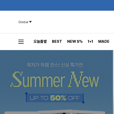
Global
오늘출발
BEST
NEW 5%
1+1
MADE