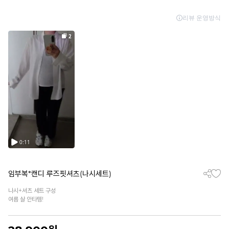
임부복*캔디 루즈핏셔츠(나시세트)
나시+셔츠 세트 구성
여름 살 안타템!