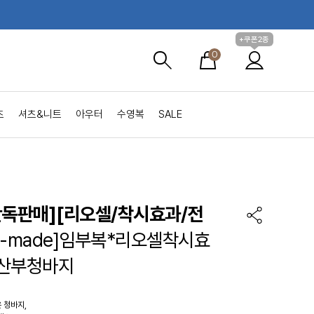
+쿠폰2종
0
츠
셔츠&니트
아우터
수영복
SALE
단독판매][리오셀/착시효과/전
S-made]임부복*리오셀착시효
임산부청바지
 청바지,