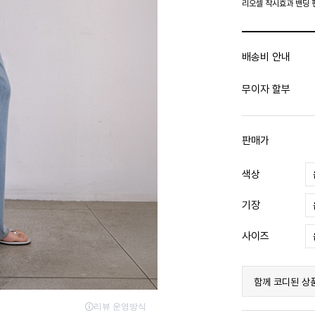
리오셀 착시효과 밴딩 
배송비 안내
무이자 할부
판매가
색상
기장
사이즈
함께 코디된 상