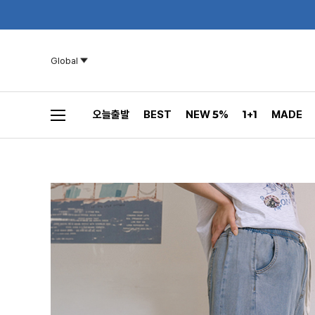
Global
오늘출발
BEST
NEW 5%
1+1
MADE