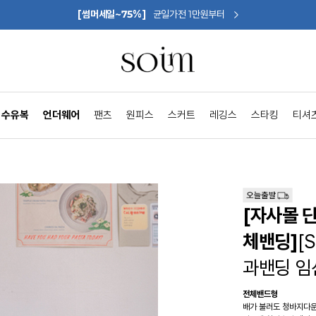
[썸머세일~75%]
균일가전 1만원부터
수유복
언더웨어
팬츠
원피스
스커트
레깅스
스타킹
티셔
[자사몰 
체밴딩]
[
과밴딩 
전체밴드형
배가 불러도 청바지다운