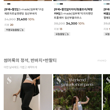
[무배+할인]
[S-made]임부복*구김
[무배+할인]
[지지미/링클프리/체형
[무배
제로차르실켓밴딩 임산부바지
커버]
[S-made]임부복*지지미펜던
벼움]
트플레어 임산부블라우스
멜빵
34,900
31,400
10%
38,200
34,300
10%
39,
리뷰
20
리뷰
13
리뷰
썸머룩의 정석, 반바지+반팔티
more
어떤 날씨에도 가볍고 쾌적하게