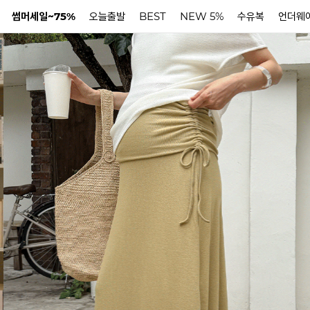
썸머세일~75%
오늘출발
BEST
NEW 5%
수유복
언더웨
N