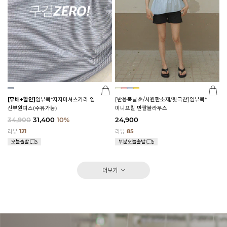
[무배+할인]
임부복*지지미셔츠카라 임
[반응폭발🎉/시원한소재/핏극찬]임부복*
산부원피스(수유가능)
미니프릴 반팔블라우스
34,900
31,400
10%
24,900
리뷰
121
리뷰
85
더보기