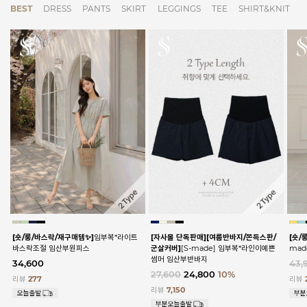
BEST
DRESS
PANTS
SKIRT
LEGGINGS
TEE
SHIRT&KNIT
[숏/롱/바스락/재구매템✨]
임부복*라이트
[자사몰 단독판매][여름반바지/쫀득스판/
[숏/
바스락조절 임산부원피스
군살커버]
[S-made] 임부복*라인이예쁜
ma
썸머 임산부반바지
34,600
43,
27,600
24,800
10%
리뷰
277
리뷰
리뷰
7,150