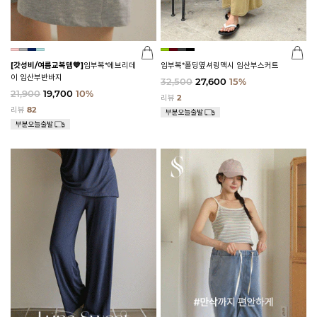
[갓성비/여름교복템💙]
임부복*에브리데
임부복*폴딩옆셔링맥시 임산부스커트
이 임산부반바지
32,500
27,600
15%
21,900
19,700
10%
리뷰
2
리뷰
82