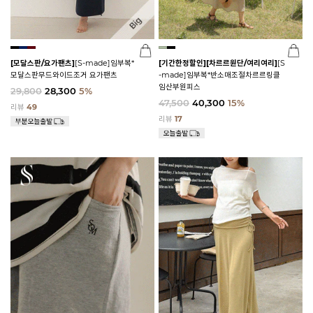
[모달스판/요가팬츠]
[S-made]임부복*
[기간한정할인]
[차르르원단/여리여리]
[S
모달스판무드와이드조거 요가팬츠
-made]임부복*반소매조절차르르링클
임산부원피스
29,800
28,300
5%
47,500
40,300
15%
리뷰
49
리뷰
17