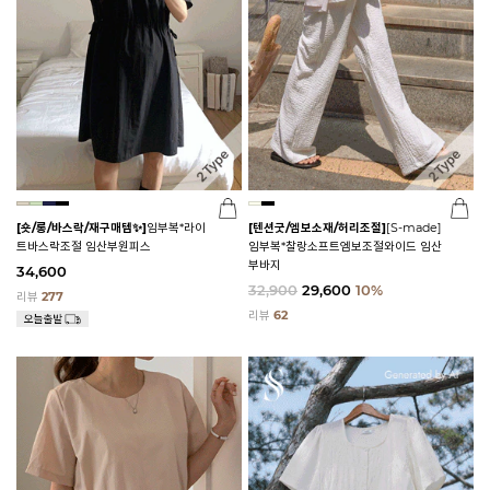
[숏/롱/바스락/재구매템✨]
임부복*라이
[텐션굿/엠보소재/허리조절]
[S-made]
트바스락조절 임산부원피스
임부복*찰랑소프트엠보조절와이드 임산
부바지
34,600
32,900
29,600
10%
리뷰
277
리뷰
62