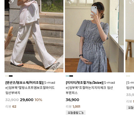
[텐션굿/엠보소재/허리조절]
[S-mad
[지지미/핏조절가능/2size]
[S-mad
[S-
e]임부복*찰랑소프트엠보조절와이드
e]임부복*조절하는지지미체크 임산
임산
임산부바지
부원피스
35,
32,900
29,600
10%
36,900
리뷰
리뷰
62
리뷰
1,001