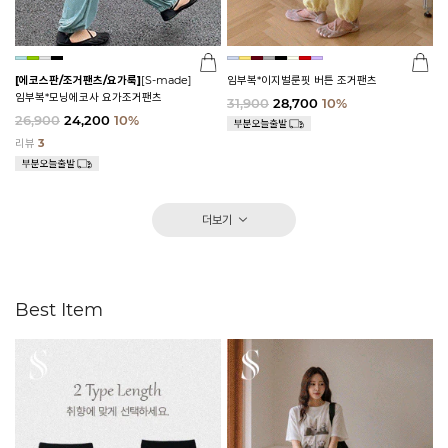
[에코스판/조거팬츠/요가룩]
[S-made]
임부복*이지벌룬핏 버튼 조거팬츠
임부복*모닝에코사 요가조거팬츠
31,900
28,700
10%
26,900
24,200
10%
리뷰
3
더보기
Best Item