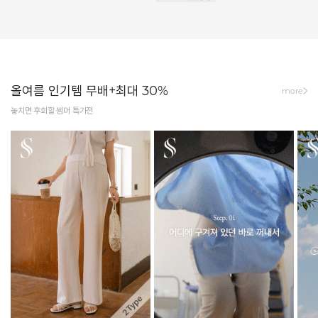
올여름 인기템 무배+최대 30%
more
놓치면 후회할 썸머 특가전