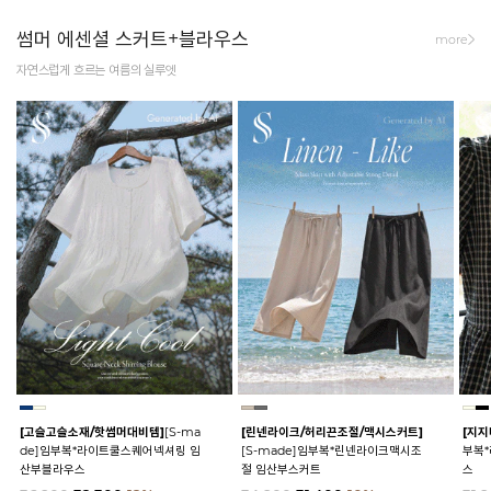
썸머 에센셜 스커트+블라우스
more
자연스럽게 흐르는 여름의 실루엣
[고슬고슬소재/핫썸머대비템]
[S-ma
[린넨라이크/허리끈조절/맥시스커트]
[지지
de]임부복*라이트쿨스퀘어넥셔링 임
[S-made]임부복*린넨라이크맥시조
부복
산부블라우스
절 임산부스커트
스