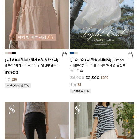
[3천장돌파/허리조절가능/시원한소재]
[고슬고슬소재/핫썸머대비템]
[S-mad
임부복*피치바스락스트링 임산부원피스
e]임부복*라이트쿨스퀘어넥셔링 임산부
블라우스
37,900
36,900
32,300
12%
리뷰
216
리뷰
61