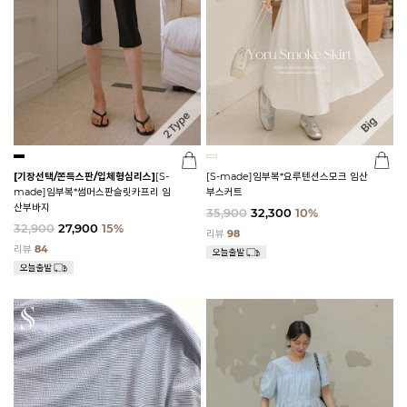
[기장선택/쫀득스판/입체형심리스]
[S-
[S-made]임부복*요루텐션스모크 임산
made]임부복*썸머스판슬릿카프리 임
부스커트
산부바지
35,900
32,300
10%
32,900
27,900
15%
리뷰
98
리뷰
84