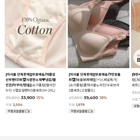
[자사몰 단독판매][무료배송/여름임
[자사몰 단독판매][무료배송/7만장돌
[9천
산부팬티1위🏆시원한소재💙냉감/쿨
파🏆/수유브라1위]
[1+1스페셜특가]
럼]3
인견/아쿠아/텐셀]
[슈가플럼]햄라인
[슈가플럼]플렉서블노라인/수유브라
세트(
누디 V랩요일팬티5종세트(M-2XL)
2종세트(고정몰드)
33,
39,800
33,900
15%
47,800
39,400
18%
리뷰
리뷰
2,504
리뷰
1,979