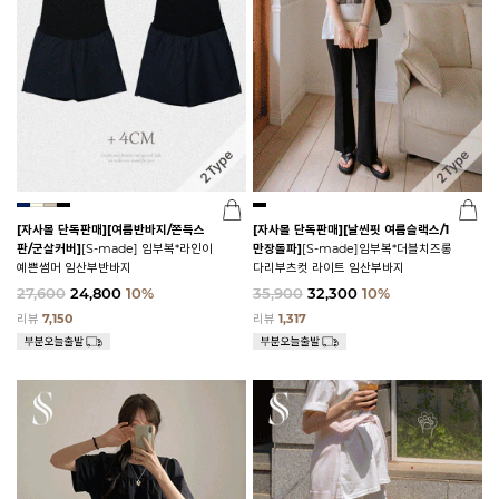
[자사몰 단독판매][여름반바지/쫀득스
[자사몰 단독판매][날씬핏 여름슬랙스/1
판/군살커버]
[S-made] 임부복*라인이
만장돌파]
[S-made]임부복*더블치즈롱
예쁜썸머 임산부반바지
다리부츠컷 라이트 임산부바지
27,600
24,800
10%
35,900
32,300
10%
리뷰
7,150
리뷰
1,317