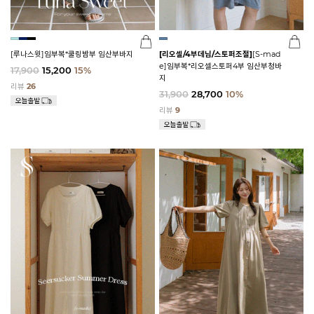
[루나스윗]임부복*쿨링밤부 임산부바지
[리오셀/4부데님/스토퍼조절]
[S-mad
e]임부복*리오셀스토퍼4부 임산부청바
17,900
15,200
15%
지
리뷰
26
31,900
28,700
10%
리뷰
9