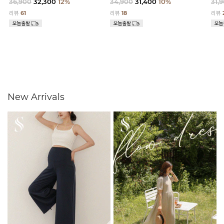
36,900
32,300
12%
34,900
31,400
10%
31,
리뷰
61
리뷰
18
리뷰
New Arrivals