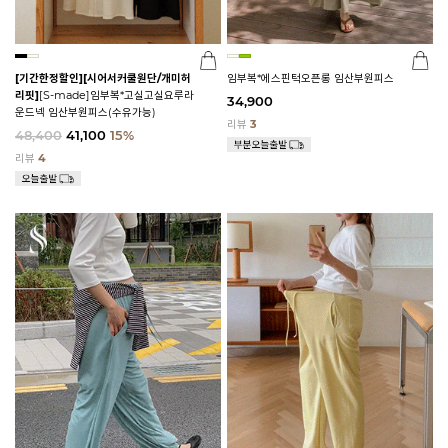
[기간한정할인]
[시어서커쿨원단/개미허
임부복*에스핀턱오픈롱 임산부원피스
리핏]
[S-made]임부복*고실고실요루라
34,900
운드넥 임산부원피스(수유가능)
리뷰
3
48,400
41,100
15%
리뷰
4