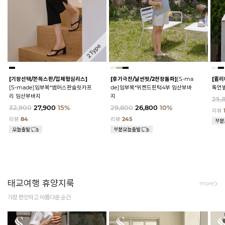
[기장선택/쫀득스판/입체형심리스]
[후기극찬/날씬핏/2천장돌파]
[S-ma
[퀼리
[S-made]임부복*썸머스판슬릿카프
de]임부복*위켄드핀턱4부 임산부바
톡언
리 임산부바지
지
25,
32,900
27,900
15%
29,800
26,800
10%
리뷰
리뷰
84
리뷰
245
태교여행 휴양지룩
more
가장 편안하고 아름다운 순간