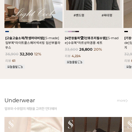
[고슬고슬소재/핫썸머대비템]
[S-made]
[4만장돌파🏆/산후조리필수템]
[S-mad
[기
임부복*라이트쿨스퀘어넥셔링 임산부블라
e]수유복*차르상하겸용 세트
de
우스
지
33,600
26,800
20%
36,900
32,300
12%
32,
리뷰
4,224
리뷰
61
리뷰
Underwear
more
임부와 수유맘의 체형을 고려한 언더웨어