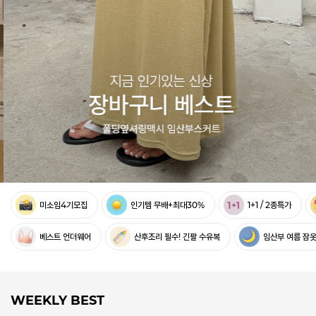
미소임4기모집
인기템 무배+최대30%
1+1 / 2종특가
베스트 언더웨어
산후조리 필수! 긴팔 수유복
임산부 여름 잠
WEEKLY BEST