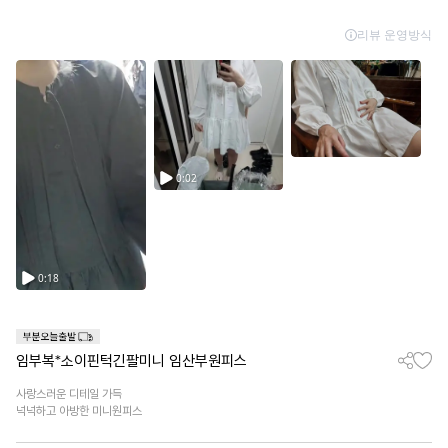
임부복*소이핀턱긴팔미니 임산부원피스
사랑스러운 디테일 가득
넉넉하고 아방한 미니원피스