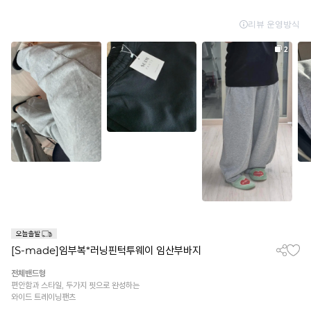
[S-made]임부복*러닝핀턱투웨이 임산부바지
전체밴드형
편안함과 스타일, 두가지 핏으로 완성하는
와이드 트레이닝팬츠