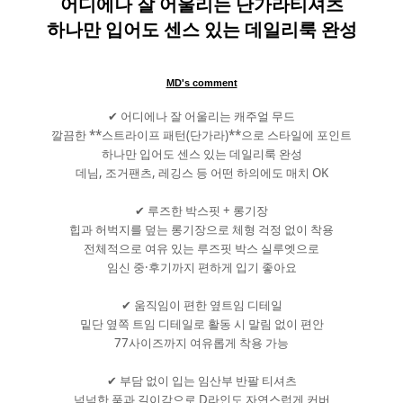
어디에나 잘 어울리는 단가라티셔츠
하나만 입어도 센스 있는 데일리룩 완성
MD's comment
✔ 어디에나 잘 어울리는 캐주얼 무드
깔끔한 **스트라이프 패턴(단가라)**으로 스타일에 포인트
하나만 입어도 센스 있는 데일리룩 완성
데님, 조거팬츠, 레깅스 등 어떤 하의에도 매치 OK
✔ 루즈한 박스핏 + 롱기장
힙과 허벅지를 덮는 롱기장으로 체형 걱정 없이 착용
전체적으로 여유 있는 루즈핏 박스 실루엣으로
임신 중·후기까지 편하게 입기 좋아요
✔ 움직임이 편한 옆트임 디테일
밑단 옆쪽 트임 디테일로 활동 시 말림 없이 편안
77사이즈까지 여유롭게 착용 가능
✔ 부담 없이 입는 임산부 반팔 티셔츠
넉넉한 품과 길이감으로 D라인도 자연스럽게 커버