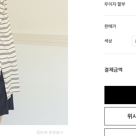
무이자 할부
판매가
색상
결제금액
위