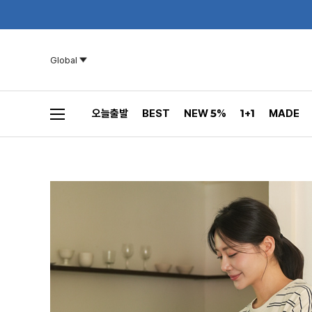
Global
오늘출발
BEST
NEW 5%
1+1
MADE