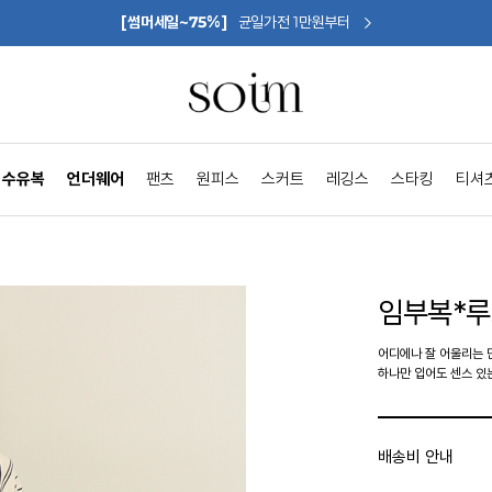
[썸머세일~75%]
균일가전 1만원부터
수유복
언더웨어
팬츠
원피스
스커트
레깅스
스타킹
티셔
임부복*
어디에나 잘 어울리는
하나만 입어도 센스 있
배송비 안내