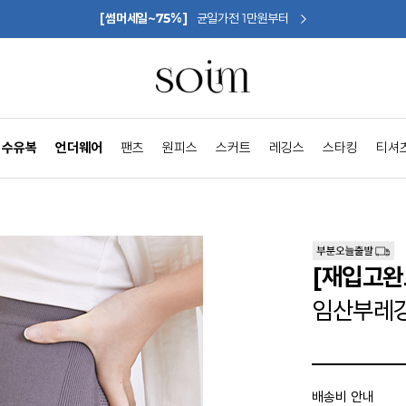
[썸머세일~75%]
균일가전 1만원부터
수유복
언더웨어
팬츠
원피스
스커트
레깅스
스타킹
티셔
[재입고완
임산부레깅
배송비 안내