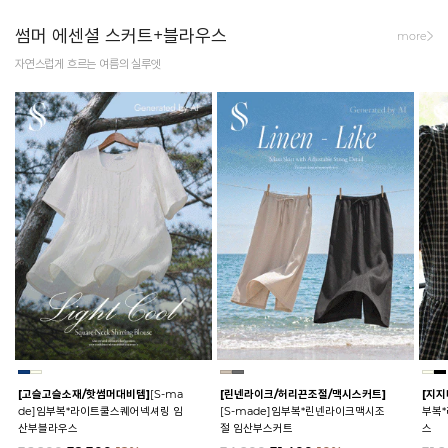
썸머 에센셜 스커트+블라우스
more
자연스럽게 흐르는 여름의 실루엣
[고슬고슬소재/핫썸머대비템]
[S-ma
[린넨라이크/허리끈조절/맥시스커트]
[지지
de]임부복*라이트쿨스퀘어넥셔링 임
[S-made]임부복*린넨라이크맥시조
부복
산부블라우스
절 임산부스커트
스