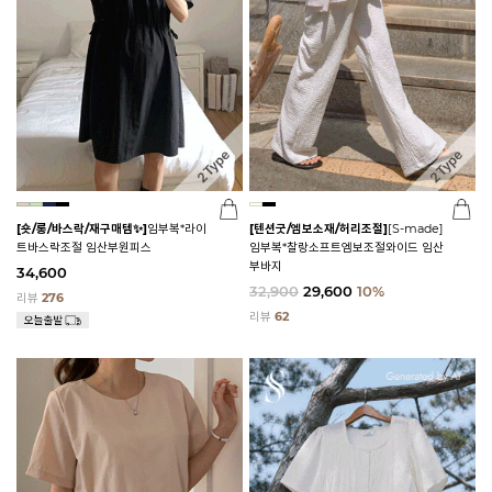
[숏/롱/바스락/재구매템✨]
임부복*라이
[텐션굿/엠보소재/허리조절]
[S-made]
트바스락조절 임산부원피스
임부복*찰랑소프트엠보조절와이드 임산
부바지
34,600
32,900
29,600
10%
리뷰
276
리뷰
62