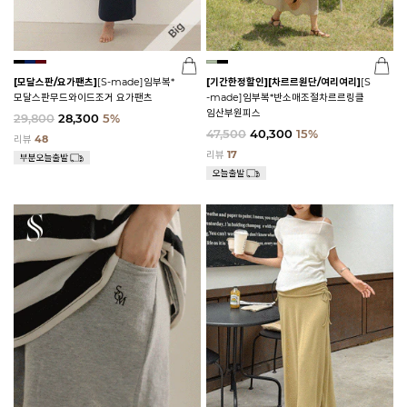
[모달스판/요가팬츠]
[S-made]임부복*
[기간한정할인]
[차르르원단/여리여리]
[S
모달스판무드와이드조거 요가팬츠
-made]임부복*반소매조절차르르링클
임산부원피스
29,800
28,300
5%
47,500
40,300
15%
리뷰
48
리뷰
17