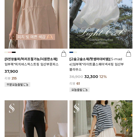
[3천장돌파/허리조절가능/시원한소재]
[고슬고슬소재/핫썸머대비템]
[S-mad
임부복*피치바스락스트링 임산부원피스
e]임부복*라이트쿨스퀘어넥셔링 임산부
블라우스
37,900
36,900
32,300
12%
리뷰
215
리뷰
61