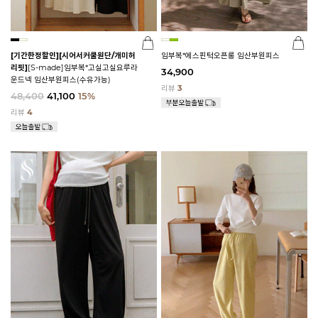
[기간한정할인]
[시어서커쿨원단/개미허
임부복*에스핀턱오픈롱 임산부원피스
리핏]
[S-made]임부복*고실고실요루라
34,900
운드넥 임산부원피스(수유가능)
리뷰
3
48,400
41,100
15%
리뷰
4