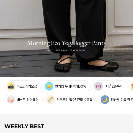
미소임4기모집
인기템 무배+최대30%
1+1 / 2종특가
베스트 언더웨어
산후조리 필수! 긴팔 수유복
임산부 여름 잠
WEEKLY BEST