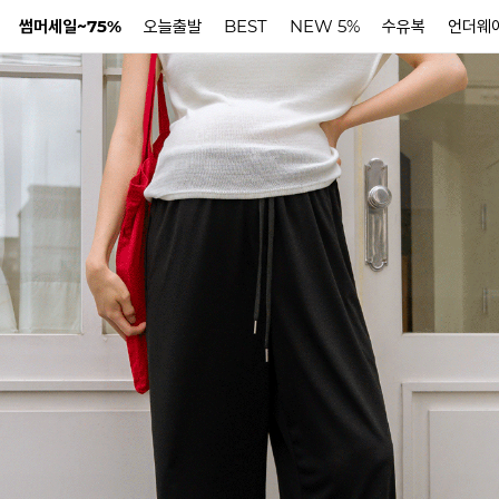
썸머세일~75%
오늘출발
BEST
NEW 5%
수유복
언더웨
N