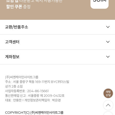
교환/반품주소
고객센터
계좌정보
(주)씨엔케이인사이트그룹
주소 : 서울 중랑구 묵동 169-11번지 BYC위더스빌
상가 2층 소임
사업자등록번호 : 204-86-15661
통신판매업 신고 : 서울중랑 제 2009-0432호
대표 : 안용찬
개인정보관리책임자 : 박은경
COPYRIGHT(C) (주)씨엔케이인사이트그룹