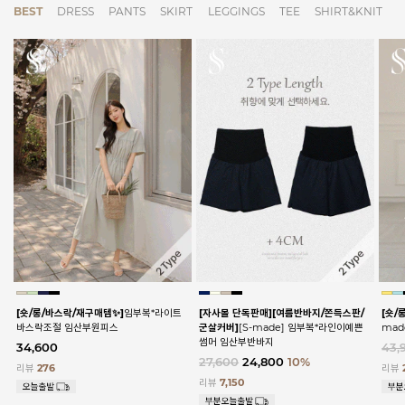
BEST
DRESS
PANTS
SKIRT
LEGGINGS
TEE
SHIRT&KNIT
[숏/롱/바스락/재구매템✨]
임부복*라이트
[자사몰 단독판매][여름반바지/쫀득스판/
[숏/
바스락조절 임산부원피스
군살커버]
[S-made] 임부복*라인이예쁜
ma
썸머 임산부반바지
34,600
43,
27,600
24,800
10%
리뷰
276
리뷰
리뷰
7,150