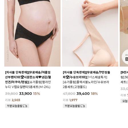
[자사몰 단독판매][무료배송/여름임
[자사몰 단독판매][무료배송/7만장돌
[9천
산부팬티1위🏆시원한소재💙냉감/쿨
파🏆/수유브라1위]
[1+1스페셜특가]
럼]3
인견/아쿠아/텐셀]
[슈가플럼]햄라인
[슈가플럼]플렉서블노라인/수유브라
세트(
누디 V랩요일팬티5종세트(M-2XL)
2종세트(고정몰드)
33,
39,800
33,900
15%
47,800
39,400
18%
리뷰
리뷰
2,503
리뷰
1,977