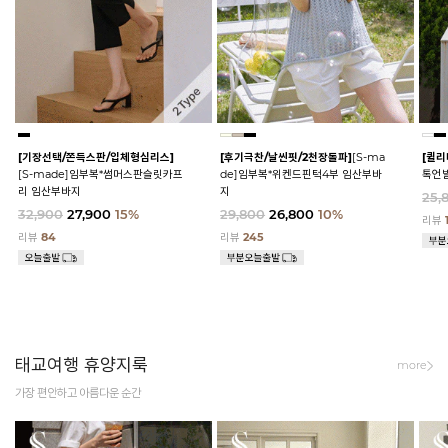
[기장선택/쫀득스판/입체형심리스]
[후기극찬/날씬핏/2천장돌파]
[S-ma
[퀼리
[S-made]임부복*썸머스판슬릿카프
de]임부복*위켄드핀턱4부 임산부바
톡언
리 임산부바지
지
25,
32,900
27,900
15%
29,800
26,800
10%
리뷰
리뷰
84
리뷰
245
태교여행 휴양지룩
more
가장 편안하고 아름다운 순간