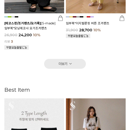
[에코스판/조거팬츠/요가룩]
[S-made]
임부복*이지벌룬핏 버튼 조거팬츠
임부복*모닝에코사 요가조거팬츠
31,900
28,700
10%
26,900
24,200
10%
리뷰
3
더보기
Best Item