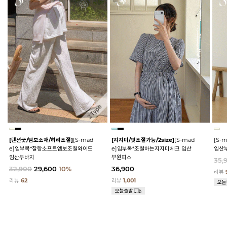
[텐션굿/엠보소재/허리조절]
[S-mad
[지지미/핏조절가능/2size]
[S-mad
[S-
e]임부복*찰랑소프트엠보조절와이드
e]임부복*조절하는지지미체크 임산
임산
임산부바지
부원피스
35,
32,900
29,600
10%
36,900
리뷰
리뷰
62
리뷰
1,001