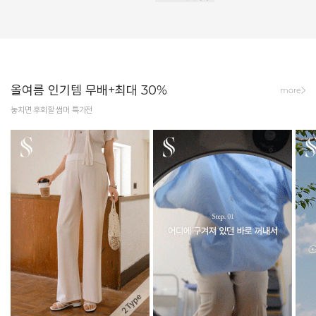
올여름 인기템 무배+최대 30%
more
놓치면 후회할 썸머 특가전