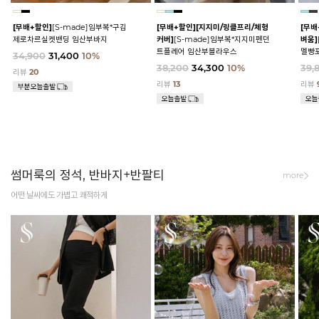
[무배+할인]
[S-made]임부복*구김
[무배+할인]
[지지미/링클프리/체형
[무배
제로차르실켓밴딩 임산부바지
커버]
[S-made]임부복*지지미펜던
벼움]
트플레어 임산부블라우스
멜빵
34,900
31,400
10%
38,200
34,300
10%
39,
리뷰
20
리뷰
13
리뷰
썸머룩의 정석, 반바지+반팔티
more
어떤 날씨에도 가볍고 쾌적하게