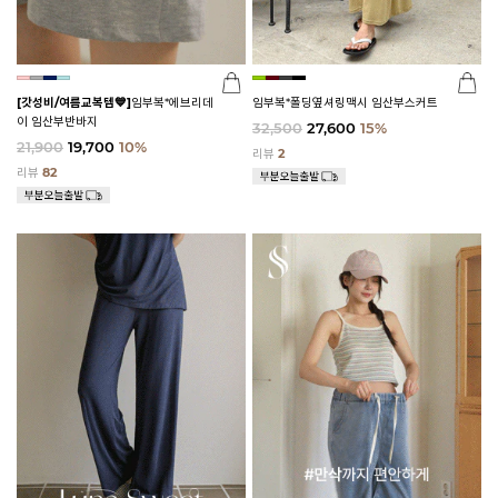
[갓성비/여름교복템💙]
임부복*에브리데
임부복*폴딩옆셔링맥시 임산부스커트
이 임산부반바지
32,500
27,600
15%
21,900
19,700
10%
리뷰
2
리뷰
82