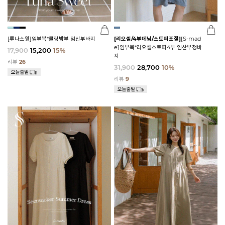
[루나스윗]임부복*쿨링밤부 임산부바지
[리오셀/4부데님/스토퍼조절]
[S-mad
e]임부복*리오셀스토퍼4부 임산부청바
17,900
15,200
15%
지
리뷰
26
31,900
28,700
10%
리뷰
9