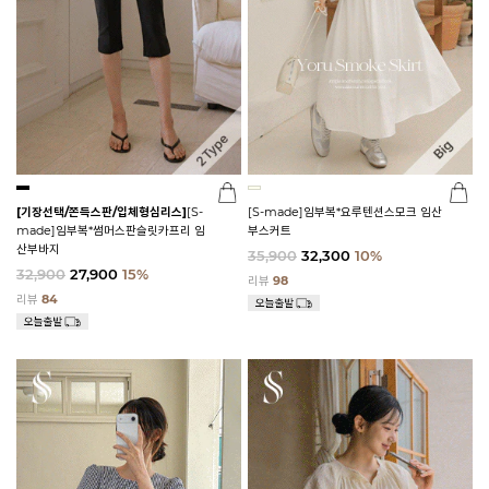
[기장선택/쫀득스판/입체형심리스]
[S-
[S-made]임부복*요루텐션스모크 임산
made]임부복*썸머스판슬릿카프리 임
부스커트
산부바지
35,900
32,300
10%
32,900
27,900
15%
리뷰
98
리뷰
84