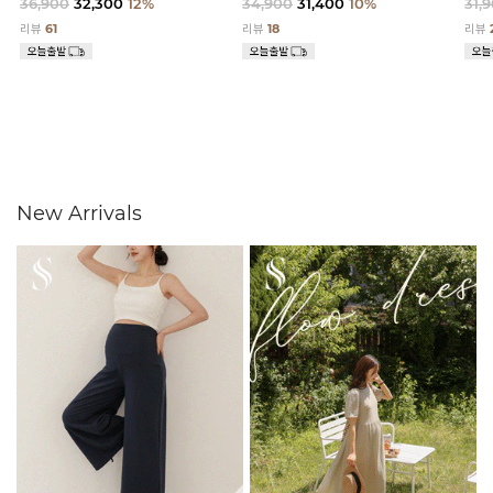
36,900
32,300
12%
34,900
31,400
10%
31,
리뷰
61
리뷰
18
리뷰
New Arrivals