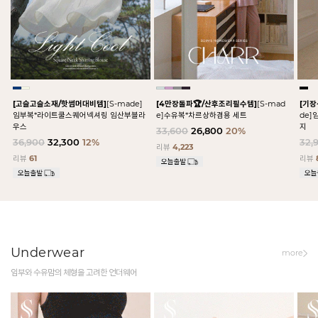
[고슬고슬소재/핫썸머대비템]
[S-made]
[4만장돌파🏆/산후조리필수템]
[S-mad
[기
임부복*라이트쿨스퀘어넥셔링 임산부블라
e]수유복*차르상하겸용 세트
de
우스
지
33,600
26,800
20%
36,900
32,300
12%
32,
리뷰
4,223
리뷰
61
리뷰
Underwear
more
임부와 수유맘의 체형을 고려한 언더웨어