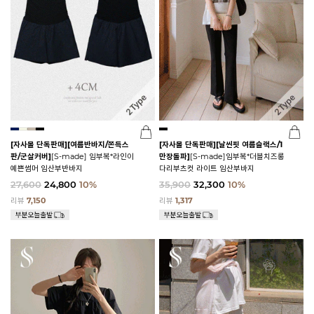
[자사몰 단독판매][여름반바지/쫀득스
[자사몰 단독판매][날씬핏 여름슬랙스/1
판/군살커버]
[S-made] 임부복*라인이
만장돌파]
[S-made]임부복*더블치즈롱
예쁜썸머 임산부반바지
다리부츠컷 라이트 임산부바지
27,600
24,800
10%
35,900
32,300
10%
리뷰
7,150
리뷰
1,317