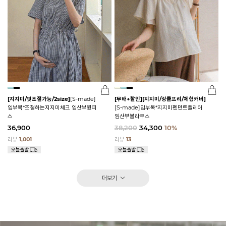
[지지미/핏조절가능/2size]
[S-made]
[무배+할인]
[지지미/링클프리/체형커버]
임부복*조절하는지지미체크 임산부원피
[S-made]임부복*지지미펜던트플레어
스
임산부블라우스
36,900
38,200
34,300
10%
리뷰
1,001
리뷰
13
더보기