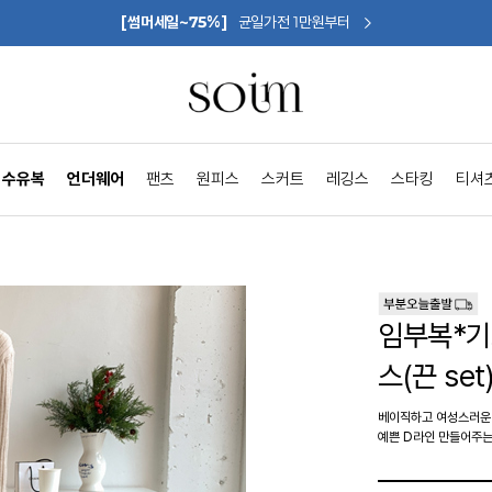
[썸머세일~75%]
균일가전 1만원부터
수유복
언더웨어
팬츠
원피스
스커트
레깅스
스타킹
티셔
임부복*
스(끈 set
베이직하고 여성스러운
예쁜 D라인 만들어주는