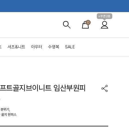
+쿠폰2종
0
츠
셔츠&니트
아우터
수영복
SALE
기프트골지브이니트 임산부원피
)
 분위기,
 골지 원피스