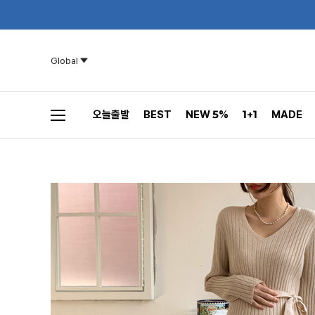
Global
오늘출발
BEST
NEW 5%
1+1
MADE