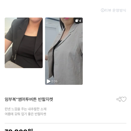
임부복*썸머투버튼 반팔자켓
린넨 느낌을 주는 내추럴한 소재
여름에 갖춰 입기 좋은 반팔자켓