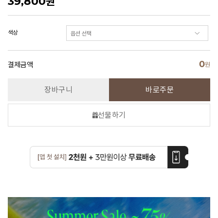
39,800
원
색상
0
결제금액
원
장바구니
바로주문
선물하기