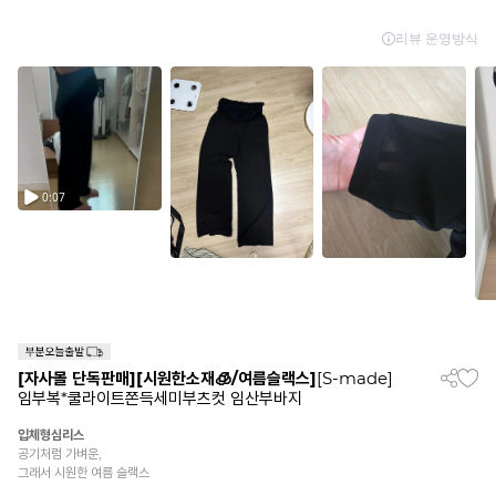
[자사몰 단독판매][시원한소재🧊/여름슬랙스]
[S-made]
임부복*쿨라이트쫀득세미부츠컷 임산부바지
입체형심리스
공기처럼 가벼운,
그래서 시원한 여름 슬랙스