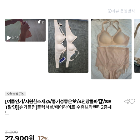
[여름인기/시원한소재🧊/통기성좋은💙/4천장돌파🏆/SE
T할인]
[슈가플럼]플렉서블/에어라이트 수유브라팬티2종세
트
31,800
27,900
원
12
%