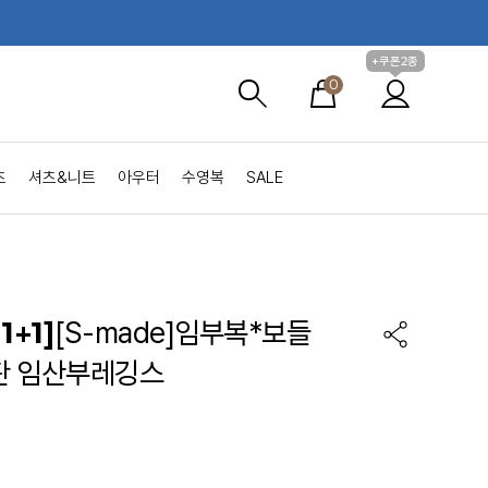
+쿠폰2종
0
츠
셔츠&니트
아우터
수영복
SALE
1+1]
[S-made]임부복*보들
판 임산부레깅스