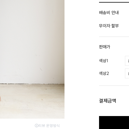
배송비 안내
무이자 할부
판매가
색상1
색상2
결제금액