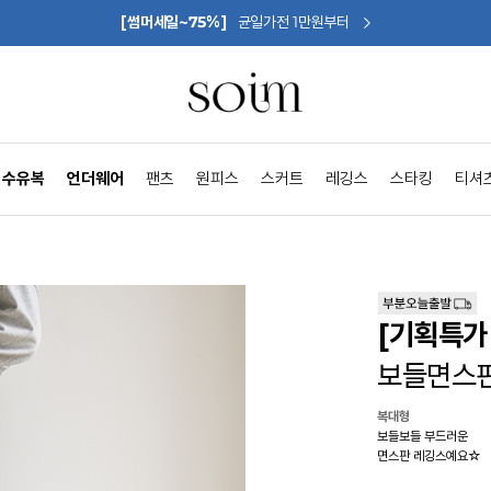
[썸머세일~75%]
균일가전 1만원부터
수유복
언더웨어
팬츠
원피스
스커트
레깅스
스타킹
티셔
[기획특가 
보들면스
복대형
보들보들 부드러운
면스판 레깅스예요☆