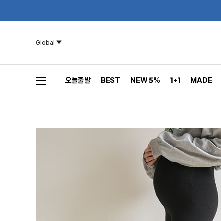
Global
오늘출발
BEST
NEW 5%
1+1
MADE