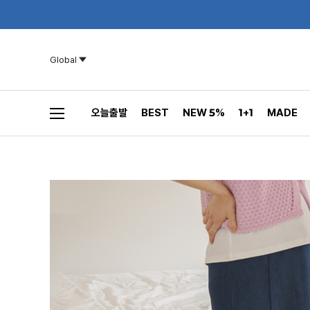
Global
오늘출발
BEST
NEW 5%
1+1
MADE