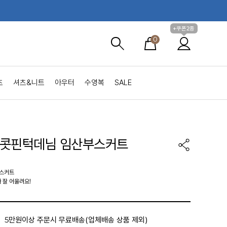
+쿠폰2종
0
츠
셔츠&니트
아우터
수영복
SALE
스콧핀턱데님 임산부스커트
 스커트
 잘 어울려요!
5만원이상 주문시 무료배송(업체배송 상품 제외)