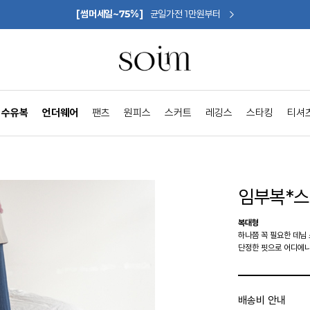
[썸머세일~75%]
균일가전 1만원부터
수유복
언더웨어
팬츠
원피스
스커트
레깅스
스타킹
티셔
임부복*
복대형
하나쯤 꼭 필요한 데님
단정한 핏으로 어디에나
배송비 안내