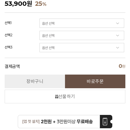
53,900
원
25
%
선택1
선택2
선택3
0
결제금액
원
장바구니
바로주문
선물하기