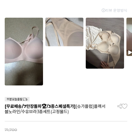
[무료배송/7만장돌파🏆/3종스페셜특가]
[슈가플럼]플렉서
블노라인/수유브라3종세트(고정몰드)
71,700