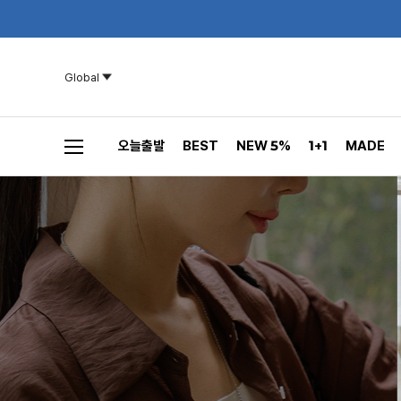
Global
오늘출발
BEST
NEW 5%
1+1
MADE