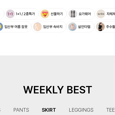
%
1+1 / 2종특가
선물하기
요가웨어
자체
임산부 여름 잠옷
임산부 속바지
살안타템
주수
WEEKLY BEST
S
PANTS
SKIRT
LEGGINGS
TEE