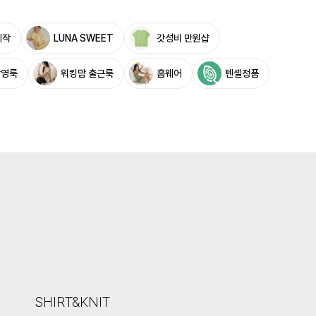
제작
LUNA SWEET
갓성비 만원샵
촬영룩
워킹맘 출근룩
홈웨어
텐셀정품
SHIRT&KNIT