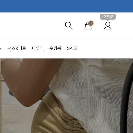
+쿠폰2종
0
츠
셔츠&니트
아우터
수영복
SALE