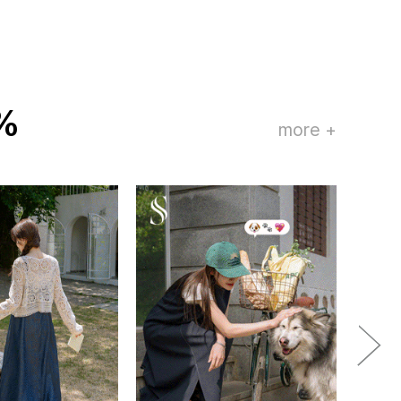
%
more +