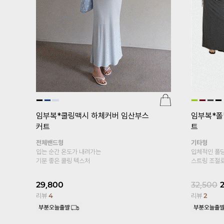
[pJ]프리미엄심리스 임산부레깅스(v
er.5부)
광택
[기획특가 
부 임산부
24,000
18,800
22%
복대형
리뷰
95
엣이
봄, 여름 착
커트
10부 레깅스
19,800
1
리뷰
13,329