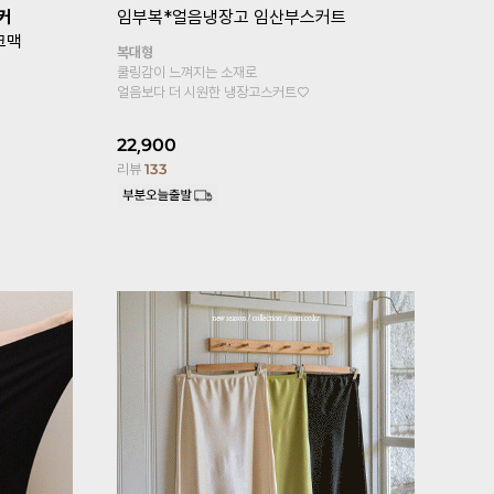
복*
[기획특가 1+1]
임부복*뉴컴포트 임
[퀼리티GO
산부레깅스
톡언발플레
기타형
힙까지 가려지
원피스, 롱티안에 속바지로 입으세요
페미닌한 무드
4부기장 추가!
25,800
2
13,900
리뷰
176
리뷰
6,101