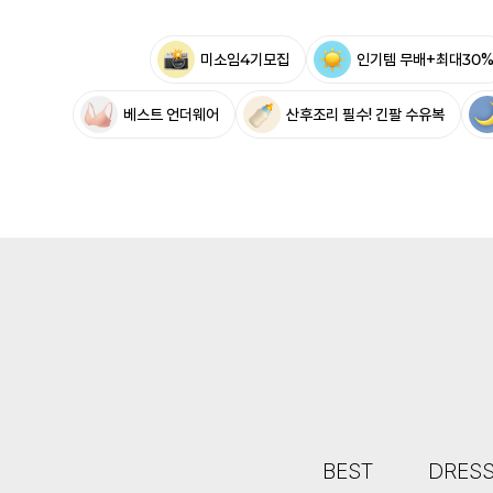
미소임4기모집
인기템 무배+최대30
베스트 언더웨어
산후조리 필수! 긴팔 수유복
BEST
DRES