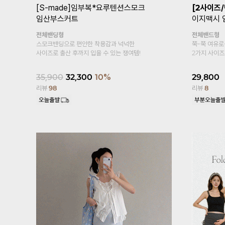
트
[기획특가1+1/여름필수템/2만장돌
[기획특가1
파✨]
임부복*푸딩스판 5부 임산부레
링터치냉장
깅스
두겹복대
시원한 쿨링
복대형
냉장고 소재~
부드러우면서 가볍게 입어보아요~
15,800
17,600
15,800
10%
리뷰
458
리뷰
2,447