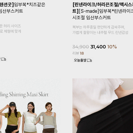
+1]
[Coolity]임부복*쿨
[1만장돌파✨/기획특가 1+1]
임부
고5부 임산부레깅스
말림방지3부 임산부속바지
복대형
감이 느껴지는
속바지 안에 이너 속바지,
홈웨어로 활용도 높은 3부 속바지예요~
18,900
14,900
21%
리뷰
620