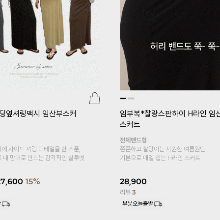
[기획특가 1+1]
임부복*플레어5
산부속바지
1+1]
임부복*푸딩스판 10
레깅스
복대형
부들부들 차르르 레이온 소재로
피부에 자극없는 바디감~
용하기 좋은 레이온 소재의
~
S,M,L사이즈
15,900
14,900
6%
7,800
10%
리뷰
1,425