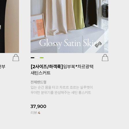
부 임
[기획특가1+
[홀릭텐션/코트나/2기장/임부레깅
기본반팔티
스]
[S-made]임부복*2TYPE홀릭
컬러별 구매 추
텐션코트나 임산부레깅스
기본 루즈핏 
두겹복대형
쫀득한 텐션감에 반할듯 *.*
33,800
2
5부 7부 기장감으로 선택해요!
리뷰
410
13,500
리뷰
4