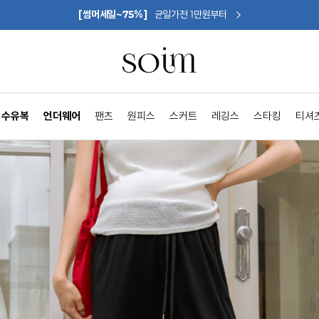
[썸머세일~75%]
균일가전 1만원부터
수유복
언더웨어
팬츠
원피스
스커트
레깅스
스타킹
티셔