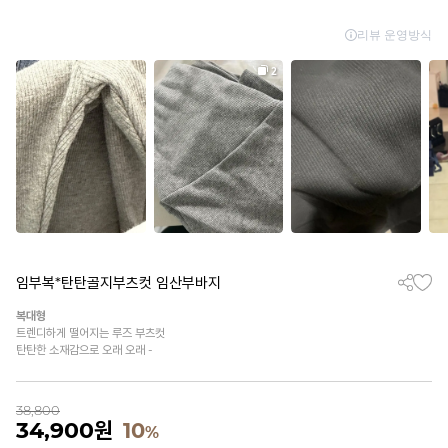
임부복*탄탄골지부츠컷 임산부바지
복대형
트렌디하게 떨어지는 루즈 부츠컷
탄탄한 소재감으로 오래 오래 -
38,800
34,900
원
10
%