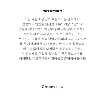
MD's comment
이번 시즌 소장 강력 추천드리는 팬츠예요.
쫀쫀하고 탄탄한 텐션감과 부드러운 촉감으로
군살을 자연스럽게 쏙 잡아주며 착용감이 우수해요.
잔잔한 세로 골지 패턴으로 포근해보이구요.
무엇보다 발등을 살짝 덮어 거슬리지 않게 떨어지는
롱 한 기장감이 누구나 트렌디한 핏으로 착용되요.
라인도 슬림하게 보여줄 부츠컷 라인이구요,
복대 소재도 동일해 압박없이 편안하실꺼예요.
취향껏 입기 좋은 4가지 컬러들로 준비되어있어요!
Cream
/ 크림