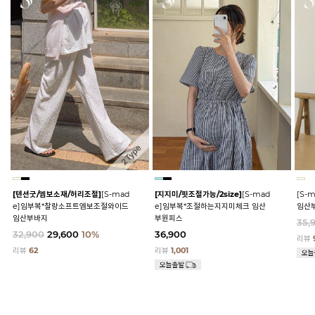
[텐션굿/엠보소재/허리조절]
[S-mad
[지지미/핏조절가능/2size]
[S-mad
[S-
e]임부복*찰랑소프트엠보조절와이드
e]임부복*조절하는지지미체크 임산
임산
임산부바지
부원피스
35,
32,900
29,600
10%
36,900
리뷰
리뷰
62
리뷰
1,001