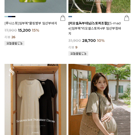
[루나스윗]임부복*쿨링밤부 임산부바지
[리오셀/4부데님/스토퍼조절]
[S-mad
e]임부복*리오셀스토퍼4부 임산부청바
17,900
15,200
15%
지
리뷰
26
31,900
28,700
10%
리뷰
9