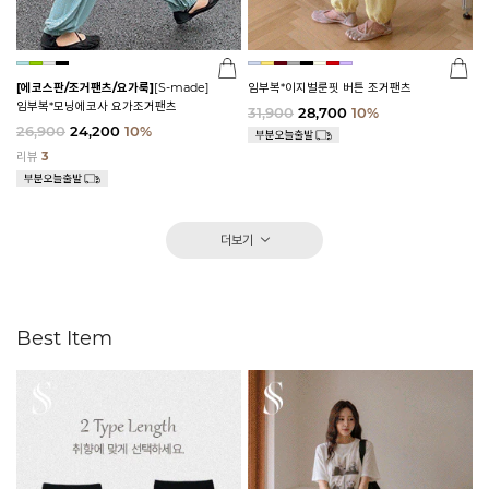
[에코스판/조거팬츠/요가룩]
[S-made]
임부복*이지벌룬핏 버튼 조거팬츠
임부복*모닝에코사 요가조거팬츠
31,900
28,700
10%
26,900
24,200
10%
리뷰
3
더보기
Best Item