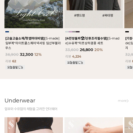
[고슬고슬소재/핫썸머대비템]
[S-made]
[4만장돌파🏆/산후조리필수템]
[S-mad
[기
임부복*라이트쿨스퀘어넥셔링 임산부블라
e]수유복*차르상하겸용 세트
de
우스
지
33,600
26,800
20%
36,900
32,300
12%
32,
리뷰
4,224
리뷰
62
리뷰
Underwear
more
임부와 수유맘의 체형을 고려한 언더웨어