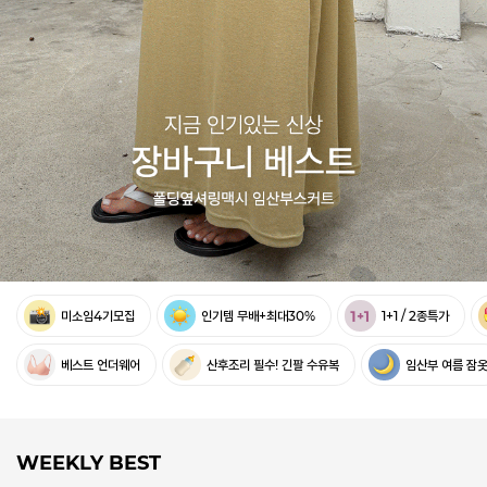
미소임4기모집
인기템 무배+최대30%
1+1 / 2종특가
베스트 언더웨어
산후조리 필수! 긴팔 수유복
임산부 여름 잠
WEEKLY BEST