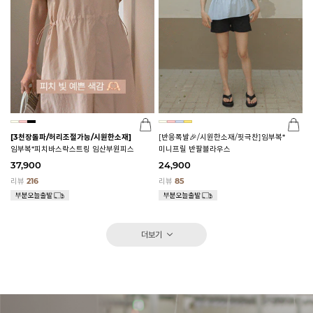
[3천장돌파/허리조절가능/시원한소재]
[반응폭발🎉/시원한소재/핏극찬]임부복*
임부복*피치바스락스트링 임산부원피스
미니프릴 반팔블라우스
37,900
24,900
리뷰
216
리뷰
85
더보기