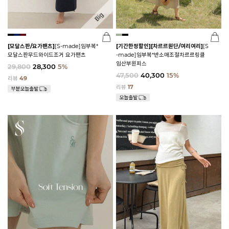
[모달스판/요가팬츠]
[S-made]임부복*
[기간한정할인]
[차르르원단/여리여리]
[S
모달스판무드와이드조거 요가팬츠
-made]임부복*반소매조절차르르링클
임산부원피스
29,800
28,300
5%
47,500
40,300
15%
리뷰
49
리뷰
17