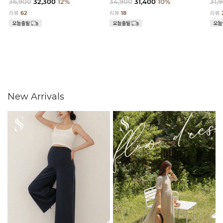
36,900
32,300
12%
34,900
31,400
10%
31,
리뷰
62
리뷰
18
리뷰
New Arrivals