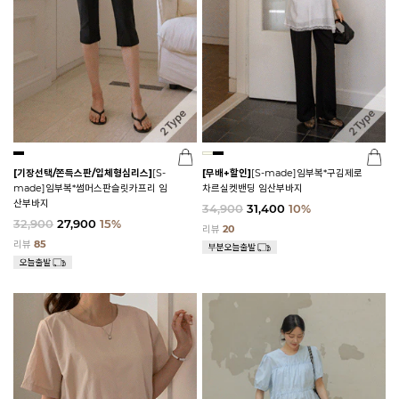
[기장선택/쫀득스판/입체형심리스]
[S-
[무배+할인]
[S-made]임부복*구김제로
made]임부복*썸머스판슬릿카프리 임
차르실켓밴딩 임산부바지
산부바지
34,900
31,400
10%
32,900
27,900
15%
리뷰
20
리뷰
85