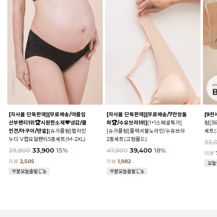
[자사몰 단독판매][무료배송/여름임
[자사몰 단독판매][무료배송/7만장돌
[9천
산부팬티1위🏆시원한소재💙냉감/쿨
파🏆/수유브라1위]
[1+1스페셜특가]
럼]3
인견/아쿠아/텐셀]
[슈가플럼]햄라인
[슈가플럼]플렉서블노라인/수유브라
세트(
누디 V랩요일팬티5종세트(M-2XL)
2종세트(고정몰드)
33,
39,800
33,900
15%
47,800
39,400
18%
리뷰
리뷰
2,505
리뷰
1,982