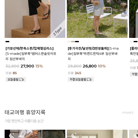
[기장선택/쫀득스판/입체형심리스]
[후기극찬/날씬핏/2천장돌파]
[S-ma
[퀼리
[S-made]임부복*썸머스판슬릿카프
de]임부복*위켄드핀턱4부 임산부바
톡언
리 임산부바지
지
25,
32,900
27,900
15%
29,800
26,800
10%
리뷰
리뷰
85
리뷰
245
태교여행 휴양지룩
more
가장 편안하고 아름다운 순간