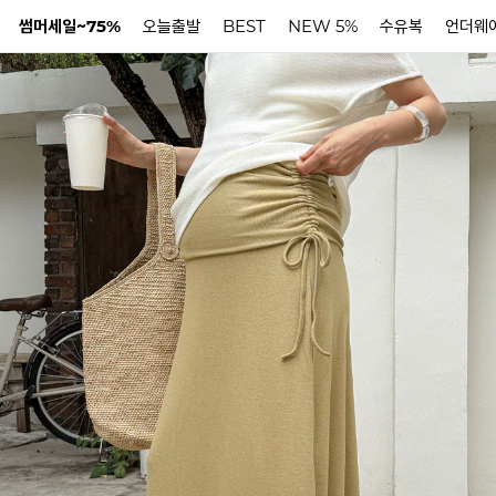
썸머세일~75%
오늘출발
BEST
NEW 5%
수유복
언더웨
N