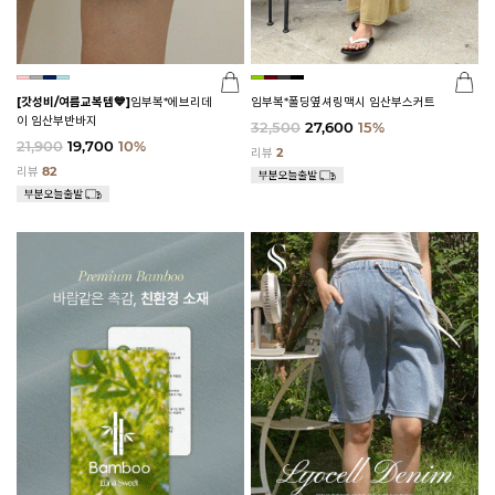
[갓성비/여름교복템💙]
임부복*에브리데
임부복*폴딩옆셔링맥시 임산부스커트
이 임산부반바지
32,500
27,600
15%
21,900
19,700
10%
리뷰
2
리뷰
82