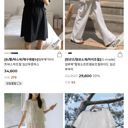
[숏/롱/바스락/재구매템✨]
임부복*라이
[텐션굿/엠보소재/허리조절]
[S-made]
트바스락조절 임산부원피스
임부복*찰랑소프트엠보조절와이드 임산
부바지
34,600
32,900
29,600
10%
리뷰
279
리뷰
62