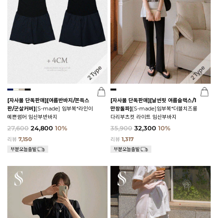
[자사몰 단독판매][여름반바지/쫀득스
[자사몰 단독판매][날씬핏 여름슬랙스/1
판/군살커버]
[S-made] 임부복*라인이
만장돌파]
[S-made]임부복*더블치즈롱
예쁜썸머 임산부반바지
다리부츠컷 라이트 임산부바지
27,600
24,800
10%
35,900
32,300
10%
리뷰
7,150
리뷰
1,317