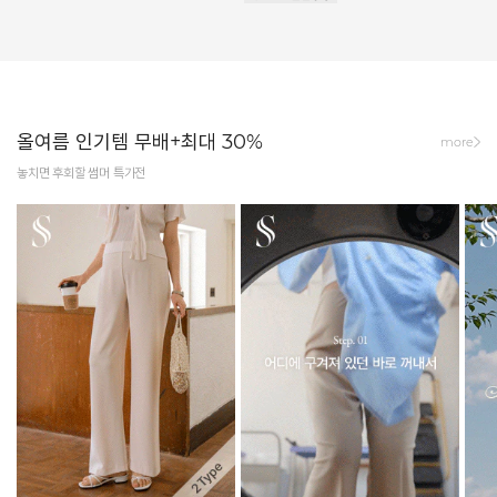
올여름 인기템 무배+최대 30%
more
놓치면 후회할 썸머 특가전