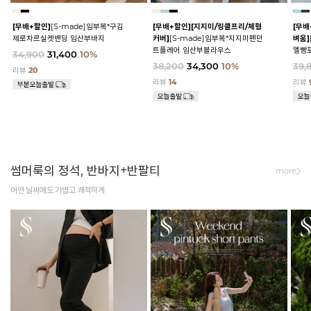
[무배+할인]
[S-made]임부복*구김
[무배+할인]
[지지미/링클프리/체형
[무배
제로차르실켓밴딩 임산부바지
커버]
[S-made]임부복*지지미펜던
벼움]
트플레어 임산부블라우스
멜빵
34,900
31,400
10%
38,200
34,300
10%
39,
리뷰
20
리뷰
14
리뷰
썸머룩의 정석, 반바지+반팔티
more
어떤 날씨에도 가볍고 쾌적하게