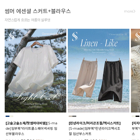
썸머 에센셜 스커트+블라우스
more
자연스럽게 흐르는 여름의 실루엣
[고슬고슬소재/핫썸머대비템]
[S-ma
[린넨라이크/허리끈조절/맥시스커트]
[지지
de]임부복*라이트쿨스퀘어넥셔링 임
[S-made]임부복*린넨라이크맥시조
부복
산부블라우스
절 임산부스커트
스