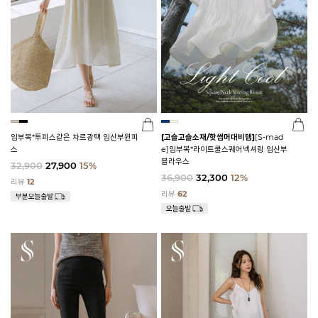
임부복*투피스같은 차르광택 임산부원피
[고슬고슬소재/핫썸머대비템]
[S-mad
스
e]임부복*라이트쿨스퀘어넥셔링 임산부
블라우스
32,900
27,900
15%
36,900
32,300
12%
리뷰
12
리뷰
62