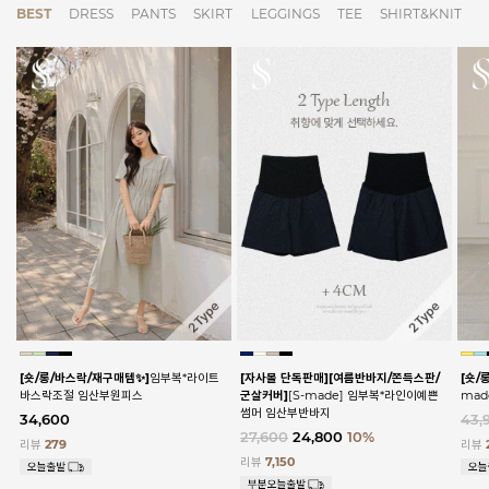
BEST
DRESS
PANTS
SKIRT
LEGGINGS
TEE
SHIRT&KNIT
[숏/롱/바스락/재구매템✨]
임부복*라이트
[자사몰 단독판매][여름반바지/쫀득스판/
[숏/
바스락조절 임산부원피스
군살커버]
[S-made] 임부복*라인이예쁜
ma
썸머 임산부반바지
34,600
43,
27,600
24,800
10%
리뷰
279
리뷰
리뷰
7,150