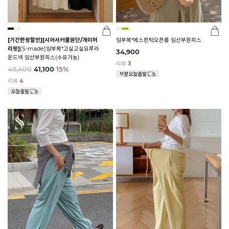
[기간한정할인]
[시어서커쿨원단/개미허
임부복*에스핀턱오픈롱 임산부원피스
리핏]
[S-made]임부복*고실고실요루라
34,900
운드넥 임산부원피스(수유가능)
리뷰
3
48,400
41,100
15%
리뷰
4